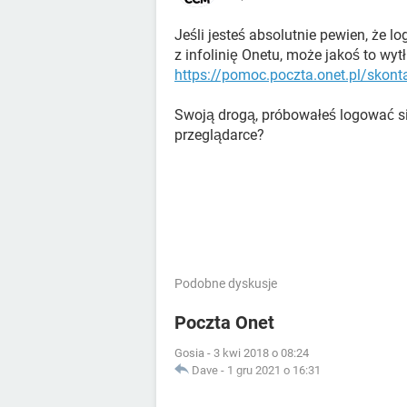
Jeśli jesteś absolutnie pewien, że l
z infolinię Onetu, może jakoś to w
https://pomoc.poczta.onet.pl/skonta
Swoją drogą, próbowałeś logować si
przeglądarce?
Podobne dyskusje
Poczta Onet
Gosia
-
3 kwi 2018 o 08:24
Dave
-
1 gru 2021 o 16:31