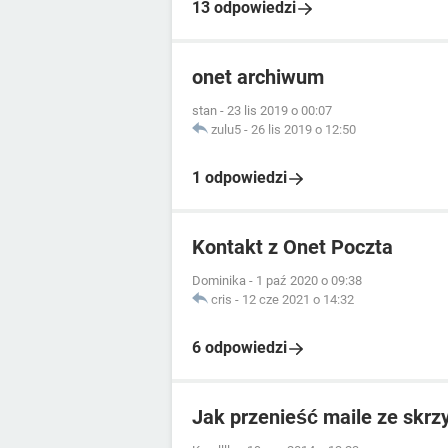
13 odpowiedzi
onet archiwum
stan
-
23 lis 2019 o 00:07
zulu5
-
26 lis 2019 o 12:50
1 odpowiedzi
Kontakt z Onet Poczta
Dominika
-
1 paź 2020 o 09:38
cris
-
12 cze 2021 o 14:32
6 odpowiedzi
Jak przenieść maile ze skrz