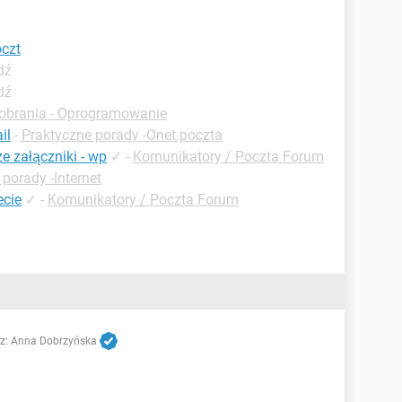
oczt
dź
dź
obrania - Oprogramowanie
il
-
Praktyczne porady -Onet.poczta
e załączniki - wp
✓
-
Komunikatory / Poczta Forum
porady -Internet
ecie
✓
-
Komunikatory / Poczta Forum
z:
Anna Dobrzyńska