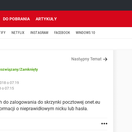
DO POBRANIA
ARTYKUŁY
TIFY
NETFLIX
INSTAGRAM
FACEBOOK
WINDOWS 10
Następny Temat
ozwiązany
/Zamknięty
018 o 07:19
8 o 07:15
do zalogowania do skrzynki pocztowej onet.eu
ormacji o nieprawidłowym nicku lub hasła.