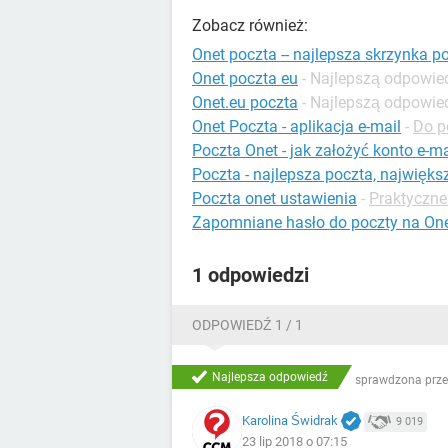
Zobacz również:
Onet poczta -- najlepsza skrzynka p
Onet poczta eu
- Najlepszą odpowie
Onet.eu poczta
- Najlepszą odpowie
Onet Poczta - aplikacja e-mail
-
Do p
Poczta Onet - jak założyć konto e-ma
Poczta - najlepsza poczta, największ
Poczta onet ustawienia
-
Praktyczne 
Zapomniane hasło do poczty na On
1 odpowiedzi
ODPOWIEDŹ 1 / 1
Najlepsza odpowiedź
sprawdzona prze
Karolina Świdrak
9 019
23 lip 2018 o 07:15