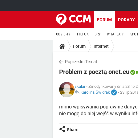
FORUM
PORADY
COVID-19
TIKTOK
GRY
WHATSAPP
SPO
Forum
Internet
Poprzedni Temat
Problem z pocztą onet.eu
R
skalar
- Zmodyfikowany dnia 23 lip 2
Karolina Świdrak
-
23 lip 201
mimo wpisywania poprawnie danych 
nie mogę do niej wejść w wyniku inf
Share