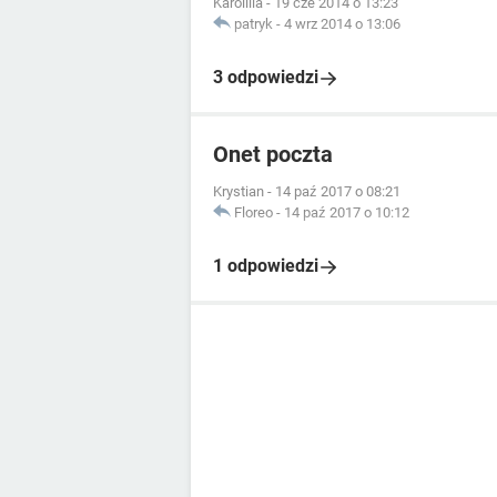
Karolllla
-
19 cze 2014 o 13:23
patryk
-
4 wrz 2014 o 13:06
3 odpowiedzi
Onet poczta
Krystian
-
14 paź 2017 o 08:21
Floreo
-
14 paź 2017 o 10:12
1 odpowiedzi