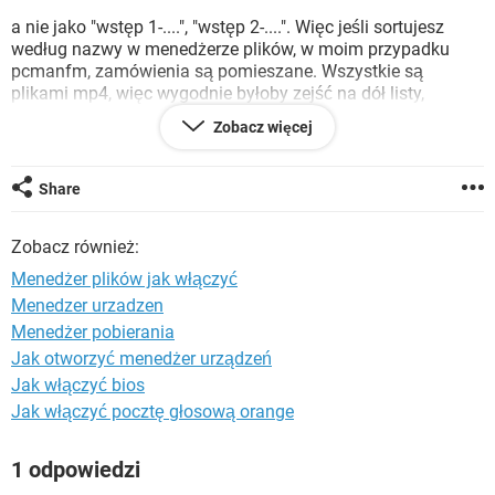
WINDOWS 10
a nie jako "wstęp 1-....", "wstęp 2-....". Więc jeśli sortujesz
według nazwy w menedżerze plików, w moim przypadku
pcmanfm, zamówienia są pomieszane. Wszystkie są
plikami mp4, więc wygodnie byłoby zejść na dół listy,
nacisnąć Enter i odtworzyć VLC.
Zobacz więcej
Jedynym sposobem, jaki przychodzi mi do głowy, jest
utworzenie niestandardowej listy odtwarzania w VLC. Ale
Share
czy istnieje sposób, aby menedżer plików utworzył
niestandardową kolejność sortowania? Używam programu
Zobacz również:
pcmanfm, ale jestem otwarty na wszelkie inne sugestie
dotyczące pracy. Bolesnym sposobem byłoby przejrzenie
Menedżer plików jak włączyć
każdego pliku i ponumerowanie go.
Menedzer urzadzen
Menedżer pobierania
Jak otworzyć menedżer urządzeń
Jak włączyć bios
Jak włączyć pocztę głosową orange
1 odpowiedzi