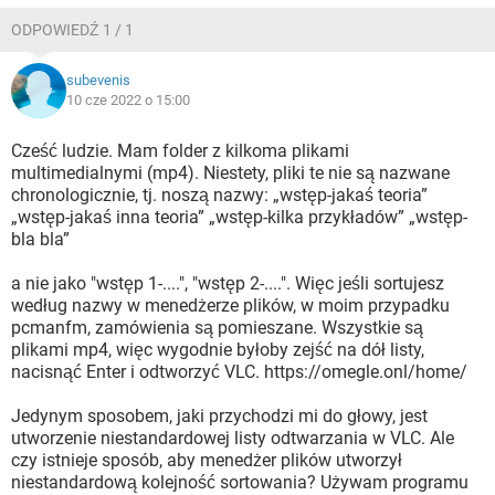
ODPOWIEDŹ 1 / 1
subevenis
10 cze 2022 o 15:00
Cześć ludzie. Mam folder z kilkoma plikami
multimedialnymi (mp4). Niestety, pliki te nie są nazwane
chronologicznie, tj. noszą nazwy: „wstęp-jakaś teoria”
„wstęp-jakaś inna teoria” „wstęp-kilka przykładów” „wstęp-
bla bla”
a nie jako "wstęp 1-....", "wstęp 2-....". Więc jeśli sortujesz
według nazwy w menedżerze plików, w moim przypadku
pcmanfm, zamówienia są pomieszane. Wszystkie są
plikami mp4, więc wygodnie byłoby zejść na dół listy,
nacisnąć Enter i odtworzyć VLC. https://omegle.onl/home/
Jedynym sposobem, jaki przychodzi mi do głowy, jest
utworzenie niestandardowej listy odtwarzania w VLC. Ale
czy istnieje sposób, aby menedżer plików utworzył
niestandardową kolejność sortowania? Używam programu