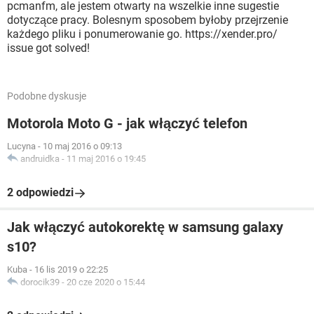
pcmanfm, ale jestem otwarty na wszelkie inne sugestie
dotyczące pracy. Bolesnym sposobem byłoby przejrzenie
każdego pliku i ponumerowanie go. https://xender.pro/
issue got solved!
Podobne dyskusje
Motorola Moto G - jak włączyć telefon
Lucyna
-
10 maj 2016 o 09:13
andruidka
-
11 maj 2016 o 19:45
2 odpowiedzi
Jak włączyć autokorektę w samsung galaxy
s10?
Kuba
-
16 lis 2019 o 22:25
dorocik39
-
20 cze 2020 o 15:44