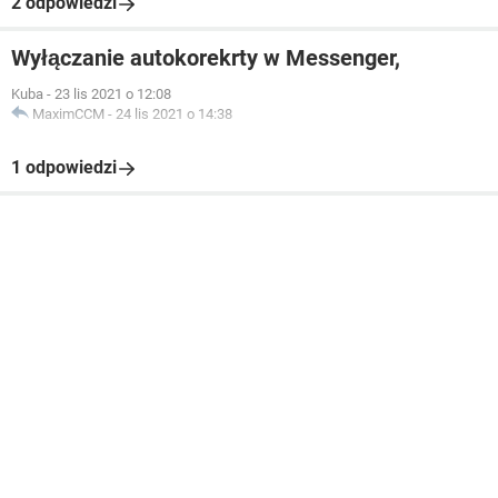
2 odpowiedzi
Wyłączanie autokorekrty w Messenger,
Kuba
-
23 lis 2021 o 12:08
MaximCCM
-
24 lis 2021 o 14:38
1 odpowiedzi