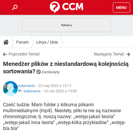
MENU
STRONA GŁÓWNA
YOUTUBE
TIKTOK
PORADY
Forum
Linux / Unix
GRY
WHATSAPP
PlayStation
TIKTOK
DO POBRANIA
Poprzedni Temat
Następny Temat
SPOTIFY
NETFLIX
GRY
WHATSAPP
Menedżer plików z niestandardową kolejnością
INSTAGRAM
ANDROID
FACEBOOK
TIKTOK
FORUM
SPOTIFY
NETFLIX
sortowania?
Zamknięty
WINDOWS 10
GRY
WHATSAPP
INSTAGRAM
COVID-19
FACEBOOK
TIKTOK
ARTYKUŁY
IOS
NETFLIX
subevenis
- 23 maj 2022 o 13:11
WINDOWS 10
GRY
WHATSAPP
subevenis
-
10 cze 2022 o 15:00
INSTAGRAM
COVID-19
FACEBOOK
TIKTOK
SPOTIFY
NETFLIX
Cześć ludzie. Mam folder z kilkoma plikami
WINDOWS 10
GRY
WHATSAPP
INSTAGRAM
FACEBOOK
multimedialnymi (mp4). Niestety, pliki te nie są nazwane
SPOTIFY
NETFLIX
chronologicznie, tj. noszą nazwy: „wstęp-jakaś teoria”
WINDOWS 10
„wstęp-jakaś inna teoria” „wstęp-kilka przykładów” „wstęp-
INSTAGRAM
FACEBOOK
bla bla”