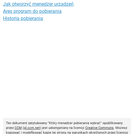
Jak otworzyć menedżer urządzeń
Ares program do pobierania
Historia pobierania
Ten dokument zatytułowany "Który menadżer pobierania wybrać" opublikowany
przez
CCM
(
pl.ccm.net
) jest udostępniany na licencji
Creative Commons
. Możesz
kopiować i modyfikować kopie tej strony, na warunkach określonych przez licencję