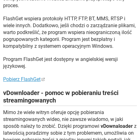
proces.
FlashGet wspiera protokoły HTTP, FTP, BT, MMS, RTSP i
wiele innych. Dodatkowo, jeśli chodzi o zarządzanie plikami,
warto podkreślić, że program wspiera nieograniczoną ilość
pogrupowanych kategorii. Program jest bezpłatny i
kompatybilny z systemem operacyjnym Windows.
Program FlashGet jest dostępny w angielskiej wersji
językowej.
Pobierz FlashGet
vDownloader - pomoc w pobieraniu treści
streamingowanych
Mimo że wiele witryn oferuje opcję pobierania
streamingowanych wideo, nie zawsze wiadomo, w jaki
sposób należy to zrobić. Dzięki programowi
vDownaloader
z
latwością poradzimy sobie z tym problemem, umożliwia on
bowiem pobranie treści z między innymi takich portali, jak