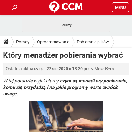
MENU
STRONA GŁÓWNA
YOUTUBE
TIKTOK
PORADY
Porady
Oprogramowanie
Pobieranie plików
GRY
WHATSAPP
PlayStation
TIKTOK
DO POBRANIA
Który menadżer pobierania wybrać
SPOTIFY
NETFLIX
GRY
WHATSAPP
INSTAGRAM
ANDROID
FACEBOOK
TIKTOK
FORUM
Ostatnia aktualizacja:
27 sie 2020 o 13:30
przez
Макс Вега
.
SPOTIFY
NETFLIX
WINDOWS 10
GRY
WHATSAPP
INSTAGRAM
COVID-19
FACEBOOK
TIKTOK
W tej poradzie wyjaśniamy
czym są menedżery pobieranie,
ARTYKUŁY
IOS
NETFLIX
komu się przydadzą i na jakie programy warto zwrócić
WINDOWS 10
GRY
WHATSAPP
uwagę
.
INSTAGRAM
COVID-19
FACEBOOK
TIKTOK
SPOTIFY
NETFLIX
WINDOWS 10
GRY
WHATSAPP
INSTAGRAM
FACEBOOK
SPOTIFY
NETFLIX
WINDOWS 10
INSTAGRAM
FACEBOOK