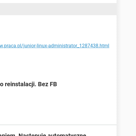
w.praca.pl/junior-linux-administrator_1287438.html
reinstalacji. Bez FB
aniem. Następuje automatyczne