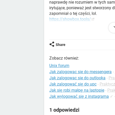
naprawdę nie rozumiem w tych samo
irytujące, ponieważ jest stworzony d
zapomniał o tej części, lol.
https://showbox.tools/
Wiem, że terminal jest dużą częścią
takich jak sprawdzanie aktualizacji 
też zwięzłego przewodnika po termi
mamroczą do siebie i właściwie nicz
Share
https://netspeed.one/
Czy istnieją jakieś linki lub wskaz
Zobacz również:
świecie Linuksa, zamiast próbować
żargonu i całej tej domniemanej wi
Unix forum
Jak zalogowac sie do messengera
-
Jak zalogowac sie do outlooka
-
Pra
Jak zalogować się do upc
-
Praktyc
Jak się robi małpę na laptopie
-
Prak
Jak wylogować się z instagrama
✓
1 odpowiedzi