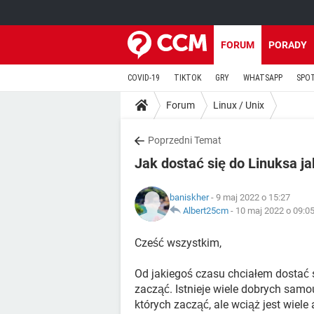
FORUM
PORADY
COVID-19
TIKTOK
GRY
WHATSAPP
SPO
Forum
Linux / Unix
Poprzedni Temat
Jak dostać się do Linuksa j
baniskher
- 9 maj 2022 o 15:27
Albert25cm
-
10 maj 2022 o 09:0
Cześć wszystkim,
Od jakiegoś czasu chciałem dostać s
zacząć. Istnieje wiele dobrych samo
których zacząć, ale wciąż jest wiel