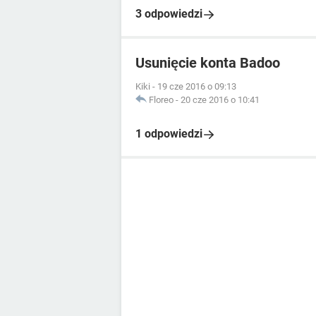
3 odpowiedzi
Usunięcie konta Badoo
Kiki
-
19 cze 2016 o 09:13
Floreo
-
20 cze 2016 o 10:41
1 odpowiedzi