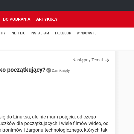
DO POBRANIA
ARTYKUŁY
TIFY
NETFLIX
INSTAGRAM
FACEBOOK
WINDOWS 10
Następny Temat
ako początkujący?
Zamknięty
5
ię do Linuksa, ale nie mam pojęcia, od czego
uczków dla początkujących i wiele filmów wideo, od
e akronimów i żargonu technologicznego, których tak