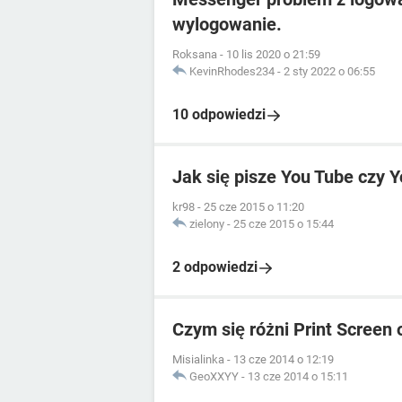
wylogowanie.
Roksana
-
10 lis 2020 o 21:59
KevinRhodes234
-
2 sty 2022 o 06:55
10 odpowiedzi
Jak się pisze You Tube czy 
kr98
-
25 cze 2015 o 11:20
zielony
-
25 cze 2015 o 15:44
2 odpowiedzi
Czym się różni Print Screen
Misialinka
-
13 cze 2014 o 12:19
GeoXXYY
-
13 cze 2014 o 15:11