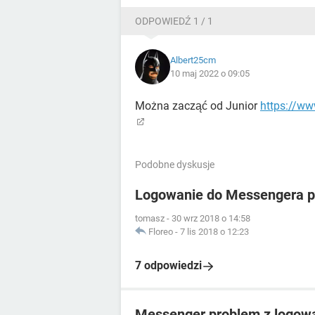
ODPOWIEDŹ 1 / 1
Albert25cm
10 maj 2022 o 09:05
Można zacząć od Junior
https://ww
Podobne dyskusje
Logowanie do Messengera po 
tomasz
-
30 wrz 2018 o 14:58
Floreo
-
7 lis 2018 o 12:23
7 odpowiedzi
Messenger problem z logow