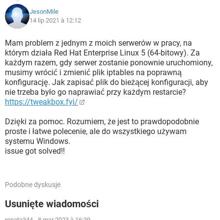
JesonMile
14 lip 2021 à 12:12
Mam problem z jednym z moich serwerów w pracy, na
którym działa Red Hat Enterprise Linux 5 (64-bitowy). Za
każdym razem, gdy serwer zostanie ponownie uruchomiony,
musimy wrócić i zmienić plik iptables na poprawną
konfigurację. Jak zapisać plik do bieżącej konfiguracji, aby
nie trzeba było go naprawiać przy każdym restarcie?
https://tweakbox.fyi/
Dzięki za pomoc. Rozumiem, że jest to prawdopodobnie
proste i łatwe polecenie, ale do wszystkiego używam
systemu Windows.
issue got solved!!
Podobne dyskusje
Usunięte wiadomości
renata344
-
8 mar 2023 à 16:39