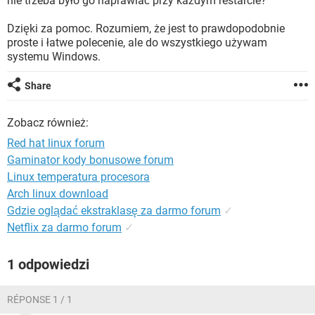
nie trzeba było go naprawiać przy każdym restarcie?
WINDOWS 10
Dzięki za pomoc. Rozumiem, że jest to prawdopodobnie
proste i łatwe polecenie, ale do wszystkiego używam
systemu Windows.
Share
Zobacz również:
Red hat linux forum
Gaminator kody bonusowe forum
Linux temperatura procesora
Arch linux download
Gdzie oglądać ekstraklasę za darmo forum
✓
Netflix za darmo forum
✓
1 odpowiedzi
RÉPONSE 1 / 1