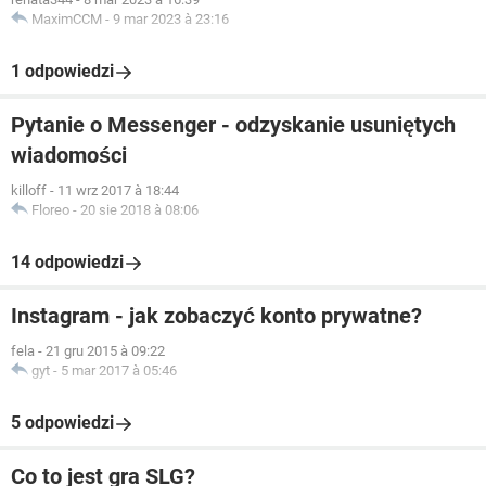
MaximCCM
-
9 mar 2023 à 23:16
1 odpowiedzi
Pytanie o Messenger - odzyskanie usuniętych
wiadomości
killoff
-
11 wrz 2017 à 18:44
Floreo
-
20 sie 2018 à 08:06
14 odpowiedzi
Instagram - jak zobaczyć konto prywatne?
fela
-
21 gru 2015 à 09:22
gyt
-
5 mar 2017 à 05:46
5 odpowiedzi
Co to jest gra SLG?