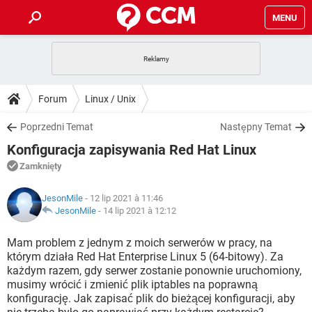
MENU
STRONA GŁÓWNA
YOUTUBE
TIKTOK
PORADY
Forum
Linux / Unix
GRY
WHATSAPP
PlayStation
TIKTOK
DO POBRANIA
Poprzedni Temat
Następny Temat
SPOTIFY
NETFLIX
GRY
WHATSAPP
Konfiguracja zapisywania Red Hat Linux
INSTAGRAM
ANDROID
FACEBOOK
TIKTOK
FORUM
SPOTIFY
NETFLIX
Zamknięty
WINDOWS 10
GRY
WHATSAPP
INSTAGRAM
COVID-19
FACEBOOK
TIKTOK
ARTYKUŁY
IOS
JesonMile
- 12 lip 2021 à 11:46
NETFLIX
WINDOWS 10
GRY
WHATSAPP
JesonMile
-
14 lip 2021 à 12:12
INSTAGRAM
COVID-19
FACEBOOK
TIKTOK
SPOTIFY
NETFLIX
Mam problem z jednym z moich serwerów w pracy, na
WINDOWS 10
GRY
WHATSAPP
którym działa Red Hat Enterprise Linux 5 (64-bitowy). Za
INSTAGRAM
FACEBOOK
każdym razem, gdy serwer zostanie ponownie uruchomiony,
SPOTIFY
NETFLIX
WINDOWS 10
musimy wrócić i zmienić plik iptables na poprawną
INSTAGRAM
FACEBOOK
konfigurację. Jak zapisać plik do bieżącej konfiguracji, aby