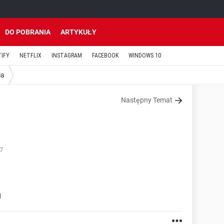
DO POBRANIA
ARTYKUŁY
TIFY
NETFLIX
INSTAGRAM
FACEBOOK
WINDOWS 10
ia
Następny Temat
57
g