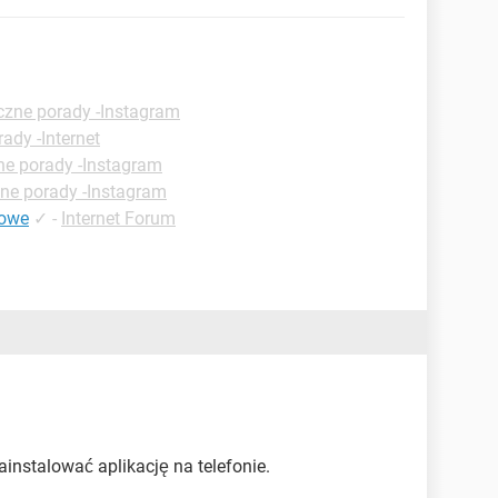
czne porady -Instagram
ady -Internet
ne porady -Instagram
ne porady -Instagram
mowe
✓
-
Internet Forum
instalować aplikację na telefonie.