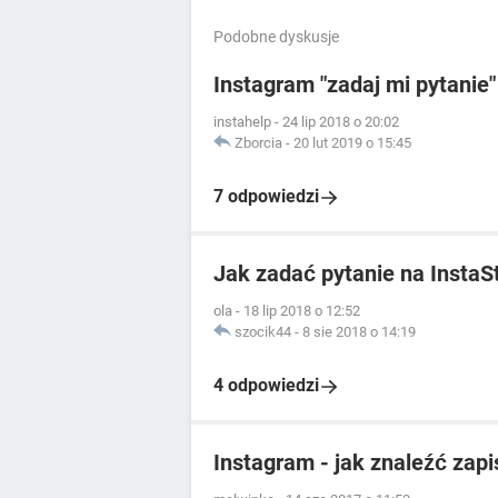
Podobne dyskusje
Instagram "zadaj mi pytanie"
instahelp
-
24 lip 2018 o 20:02
Zborcia
-
20 lut 2019 o 15:45
7 odpowiedzi
Jak zadać pytanie na InstaS
ola
-
18 lip 2018 o 12:52
szocik44
-
8 sie 2018 o 14:19
4 odpowiedzi
Instagram - jak znaleźć zap