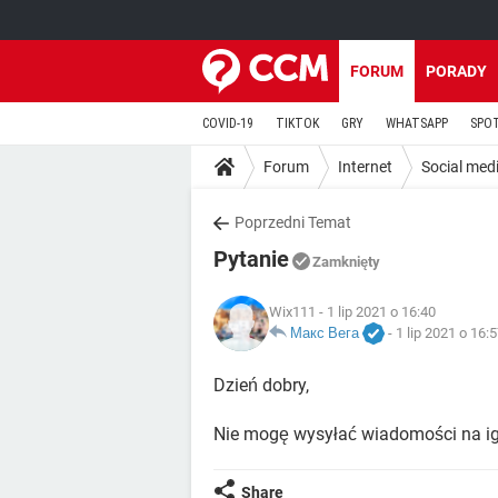
FORUM
PORADY
COVID-19
TIKTOK
GRY
WHATSAPP
SPO
Forum
Internet
Social med
Poprzedni Temat
Pytanie
Zamknięty
Wix111
- 1 lip 2021 o 16:40
Макс Вега
-
1 lip 2021 o 16:
Dzień dobry,
Nie mogę wysyłać wiadomości na i
Share