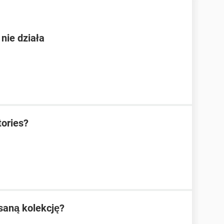
 nie działa
tories?
isaną kolekcję?