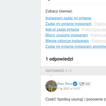
Zobacz również:
Instagram zadaj mi pytanie
Zadaj mi pytanie instagram
-
Prakty
Ask.pl zadaj pytanie
-
Praktyczne por
Bliscy znajomi instagram
-
Praktycz
Wersje robocze instagram
-
Praktycz
Zadaj mi pytanie instagram anoni
1 odpowiedzi
ODPOWIEDŹ 1 / 1
Макс Вега
686
1 lip 2021 o 16:57
Cześć! Spróbuj usunąć i ponownie za