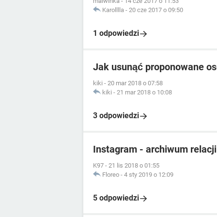
malwinka
-
14 cze 2017 o 11:53
Karolllla
-
20 cze 2017 o 09:50
1 odpowiedzi
Jak usunąć proponowane os
kiki
-
20 mar 2018 o 07:58
kiki
-
21 mar 2018 o 10:08
3 odpowiedzi
Instagram - archiwum relacji
K97
-
21 lis 2018 o 01:55
Floreo
-
4 sty 2019 o 12:09
5 odpowiedzi