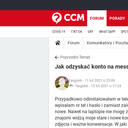
FORUM
PORADY
COVID-19
TIKTOK
GRY
WHATSAPP
SPO
Forum
Komunikatory / Poczta
Poprzedni Temat
Jak odzyskać konto na mes
fargo66
- 11 lut 2021 o 23:09
fargo66 -
13 lut 2021 o 17:24
Przypadkowo odinstalowałam w tel
wpisałam nr tel i hasło i zamiast 
nowe. Nawet na laptopie nie mogę z
znajomi widzą moje stare i nowe ko
zdjęcia i ważne konwersacje. W jaki