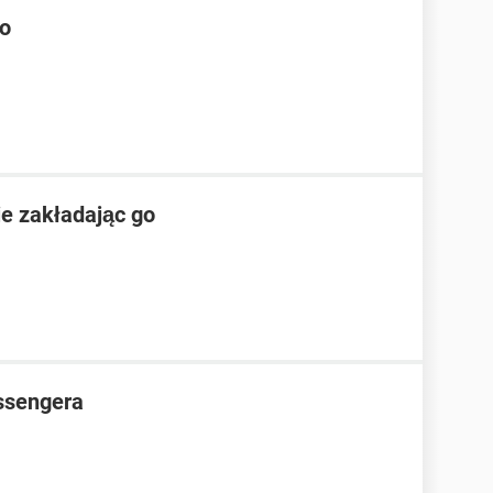
oo
e zakładając go
ssengera