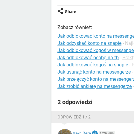
Share
Zobacz również:
Jak odblokować konto na messenge
Jak odzyskać konto na snapie
- Naj
Jak odblokować kogoś w messenge
Jak odblokować osobę na fb
-
Prakt
Jak odblokować kogoś na snapie
-
P
Jak usunąć konto na messengerze
Jak przełączyć konto na messenger
Jak zrobić ankietę na messengerze
2 odpowiedzi
ODPOWIEDŹ 1 / 2
Макс Вега
686