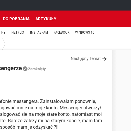
DO POBRANIA
ARTYKUŁY
TIFY
NETFLIX
INSTAGRAM
FACEBOOK
WINDOWS 10
Następny Temat
sengerze
Zamknięty
efonie messengera. Zainstalowałam ponownie,
zalogować mnie na moje konto, Messenger utworzył
alogować się na moje stare konto, natomiast moi
nto. Bardzo zależy mi na starym koncie, mam tam
 sposób mam je odzyskać ?!!!