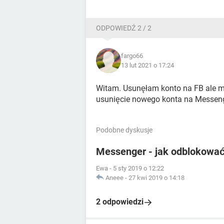
ODPOWIEDŹ 2 / 2
fargo66
13 lut 2021 o 17:24
Witam. Usunęłam konto na FB ale mu
usunięcie nowego konta na Messeng
Podobne dyskusje
Messenger - jak odblokować
Ewa
-
5 sty 2019 o 12:22
Aneee
-
27 kwi 2019 o 14:18
2 odpowiedzi