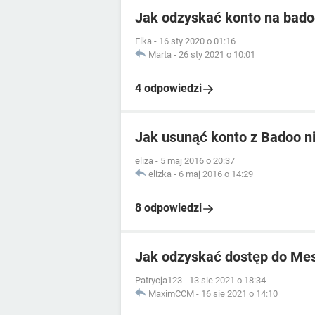
Jak odzyskać konto na bad
Elka
-
16 sty 2020 o 01:16
Marta
-
26 sty 2021 o 10:01
4 odpowiedzi
Jak usunąć konto z Badoo ni
eliza
-
5 maj 2016 o 20:37
elizka
-
6 maj 2016 o 14:29
8 odpowiedzi
Jak odzyskać dostęp do Me
Patrycja123
-
13 sie 2021 o 18:34
MaximCCM
-
16 sie 2021 o 14:10