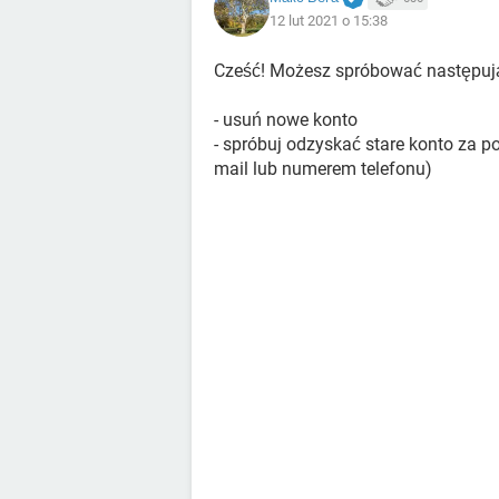
12 lut 2021 o 15:38
Cześć! Możesz spróbować następują
- usuń nowe konto
- spróbuj odzyskać stare konto za p
mail lub numerem telefonu)