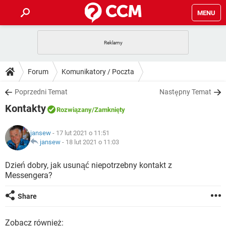
MENU
STRONA GŁÓWNA
YOUTUBE
TIKTOK
PORADY
Forum
Komunikatory / Poczta
GRY
WHATSAPP
PlayStation
TIKTOK
DO POBRANIA
Poprzedni Temat
Następny Temat
SPOTIFY
NETFLIX
GRY
WHATSAPP
Kontakty
INSTAGRAM
ANDROID
FACEBOOK
TIKTOK
Rozwiązany
/Zamknięty
FORUM
SPOTIFY
NETFLIX
WINDOWS 10
GRY
WHATSAPP
jansew
- 17 lut 2021 o 11:51
INSTAGRAM
COVID-19
FACEBOOK
TIKTOK
ARTYKUŁY
jansew
-
18 lut 2021 o 11:03
IOS
NETFLIX
WINDOWS 10
GRY
WHATSAPP
INSTAGRAM
COVID-19
FACEBOOK
TIKTOK
Dzień dobry, jak usunąć niepotrzebny kontakt z
SPOTIFY
NETFLIX
Messengera?
WINDOWS 10
GRY
WHATSAPP
INSTAGRAM
FACEBOOK
SPOTIFY
NETFLIX
Share
WINDOWS 10
INSTAGRAM
FACEBOOK
Zobacz również: