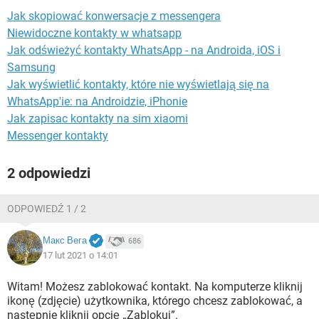
WINDOWS 10
Jak skopiować konwersacje z messengera
Niewidoczne kontakty w whatsapp
Jak odświeżyć kontakty WhatsApp - na Androida, iOS i
Samsung
Jak wyświetlić kontakty, które nie wyświetlają się na
WhatsApp'ie: na Androidzie, iPhonie
Jak zapisac kontakty na sim xiaomi
Messenger kontakty
2 odpowiedzi
ODPOWIEDŹ 1 / 2
Макс Вега
686
17 lut 2021 o 14:01
Witam! Możesz zablokować kontakt. Na komputerze kliknij
ikonę (zdjęcie) użytkownika, którego chcesz zablokować, a
następnie kliknij opcję „Zablokuj”.