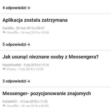
4 odpowiedzi
Aplikacja została zatrzymana
Karolllla
-
30 mar 2015 o 09:47
Karolllla
-
14 maj 2015 o 14:30
5 odpowiedzi
Jak usunąć nieznane osoby z Messengera?
KasiaSwatek
-
5 sty 2019 o 15:16
Floreo
-
7 sty 2019 o 12:53
3 odpowiedzi
Messenger- pozycjonowanie znajomych
Kwiatek91
-
13 cze 2018 o 11:52
Karolllla
-
14 cze 2018 o 06:55