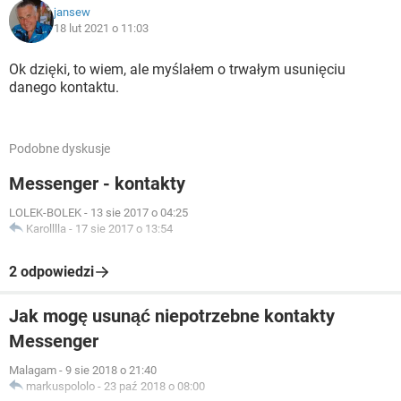
jansew
18 lut 2021 o 11:03
Ok dzięki, to wiem, ale myślałem o trwałym usunięciu
danego kontaktu.
Podobne dyskusje
Messenger - kontakty
LOLEK-BOLEK
-
13 sie 2017 o 04:25
Karolllla
-
17 sie 2017 o 13:54
2 odpowiedzi
Jak mogę usunąć niepotrzebne kontakty
Messenger
Malagam
-
9 sie 2018 o 21:40
markuspololo
-
23 paź 2018 o 08:00