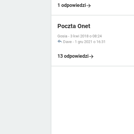
1 odpowiedzi
Poczta Onet
Gosia
-
3 kwi 2018 o 08:24
Dave
-
1 gru 2021 o 16:31
13 odpowiedzi