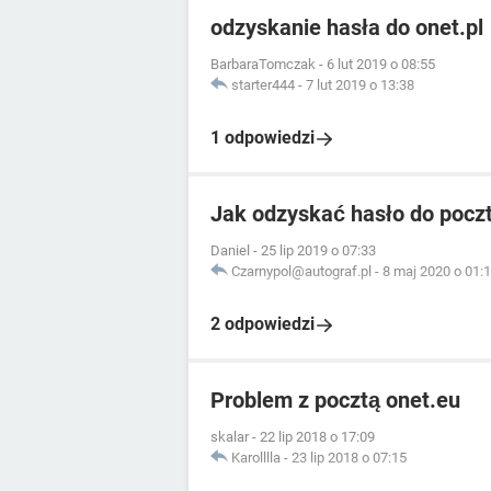
odzyskanie hasła do onet.pl
BarbaraTomczak
-
6 lut 2019 o 08:55
starter444
-
7 lut 2019 o 13:38
1 odpowiedzi
Jak odzyskać hasło do pocz
Daniel
-
25 lip 2019 o 07:33
Czarnypol@autograf.pl
-
8 maj 2020 o 01:
2 odpowiedzi
Problem z pocztą onet.eu
skalar
-
22 lip 2018 o 17:09
Karolllla
-
23 lip 2018 o 07:15