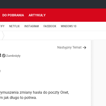
DO POBRANIA
ARTYKUŁY
TIFY
NETFLIX
INSTAGRAM
FACEBOOK
WINDOWS 10
Następny Temat
t
Zamknięty
1
wymuszenia zmiany hasła do poczty Onet,
m jak długo to potrwa.