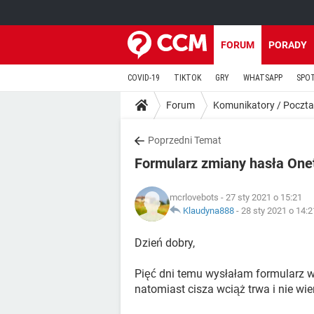
FORUM
PORADY
COVID-19
TIKTOK
GRY
WHATSAPP
SPO
Forum
Komunikatory / Poczta
Poprzedni Temat
Formularz zmiany hasła One
mcrlovebots
- 27 sty 2021 o 15:21
Klaudyna888
-
28 sty 2021 o 14:2
Dzień dobry,
Pięć dni temu wysłałam formularz 
natomiast cisza wciąż trwa i nie wie