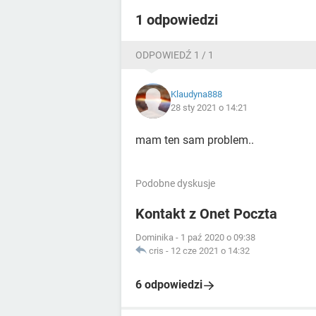
1 odpowiedzi
ODPOWIEDŹ 1 / 1
Klaudyna888
28 sty 2021 o 14:21
mam ten sam problem..
Podobne dyskusje
Kontakt z Onet Poczta
Dominika
-
1 paź 2020 o 09:38
cris
-
12 cze 2021 o 14:32
6 odpowiedzi