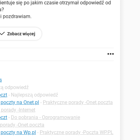
rientuje się po jakim czasie otrzymał odpowiedź od
a?
 i pozdrawiam.
Zobacz więcej
24.93
s
szą odpowiedź
oczt
- Najlepszą odpowiedź
poczty na Onet.pl
-
Praktyczne porady -Onet.poczta
porady -Internet
oczt
-
Do pobrania - Oprogramowanie
 porady -Onet.poczta
poczty na Wp.pl
-
Praktyczne porady -Poczta WP.PL