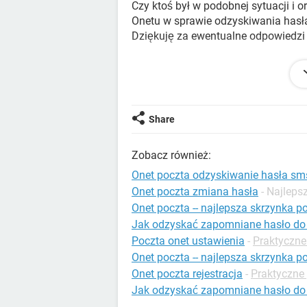
Czy ktoś był w podobnej sytuacji i o
Onetu w sprawie odzyskiwania hasł
Dziękuję za ewentualne odpowiedzi
Konfiguracja:
Android / Chrome 88.0.43
Share
Zobacz również:
Onet poczta odzyskiwanie hasła sm
Onet poczta zmiana hasła
- Najlep
Onet poczta -- najlepsza skrzynka p
Jak odzyskać zapomniane hasło do 
Poczta onet ustawienia
-
Praktyczne 
Onet poczta -- najlepsza skrzynka p
Onet poczta rejestracja
-
Praktyczne
Jak odzyskać zapomniane hasło do 