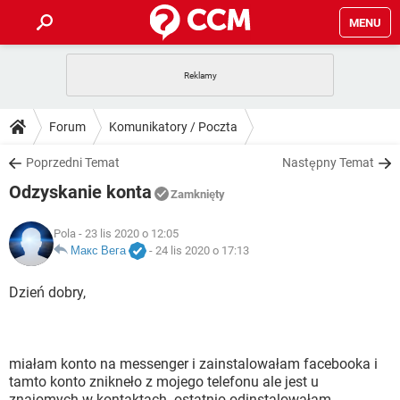
MENU
STRONA GŁÓWNA
YOUTUBE
TIKTOK
PORADY
Forum
Komunikatory / Poczta
GRY
WHATSAPP
PlayStation
TIKTOK
DO POBRANIA
Poprzedni Temat
Następny Temat
SPOTIFY
NETFLIX
GRY
WHATSAPP
Odzyskanie konta
INSTAGRAM
ANDROID
FACEBOOK
TIKTOK
Zamknięty
FORUM
SPOTIFY
NETFLIX
WINDOWS 10
GRY
WHATSAPP
Pola
- 23 lis 2020 o 12:05
INSTAGRAM
COVID-19
FACEBOOK
TIKTOK
ARTYKUŁY
Макс Вега
-
24 lis 2020 o 17:13
IOS
NETFLIX
WINDOWS 10
GRY
WHATSAPP
INSTAGRAM
COVID-19
FACEBOOK
TIKTOK
Dzień dobry,
SPOTIFY
NETFLIX
WINDOWS 10
GRY
WHATSAPP
INSTAGRAM
FACEBOOK
SPOTIFY
NETFLIX
WINDOWS 10
miałam konto na messenger i zainstalowałam facebooka i
INSTAGRAM
FACEBOOK
tamto konto znikneło z mojego telefonu ale jest u
znajomych w kontaktach. ostatnio odinstalowałam