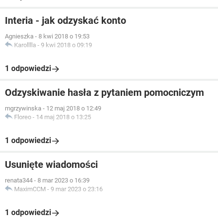
Interia - jak odzyskać konto
Agnieszka
-
8 kwi 2018 o 19:53
Karolllla
-
9 kwi 2018 o 09:19
1 odpowiedzi
Odzyskiwanie hasła z pytaniem pomocniczym
mgrzywinska
-
12 maj 2018 o 12:49
Floreo
-
14 maj 2018 o 13:25
1 odpowiedzi
Usunięte wiadomości
renata344
-
8 mar 2023 o 16:39
MaximCCM
-
9 mar 2023 o 23:16
1 odpowiedzi