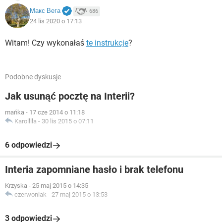
Макс Вега
686
24 lis 2020 o 17:13
Witam! Czy wykonałaś
te instrukcje
?
Podobne dyskusje
Jak usunąć pocztę na Interii?
mańka
-
17 cze 2014 o 11:18
Karolllla
-
30 lis 2015 o 07:11
6 odpowiedzi
Interia zapomniane hasło i brak telefonu
Krzyska
-
25 maj 2015 o 14:35
czerwoniak
-
27 maj 2015 o 13:53
3 odpowiedzi