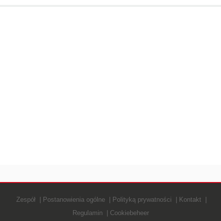
Zespół
Postanowienia ogólne
Polityką prywatności
Kontakt
Regulamin
Cookiebeheer