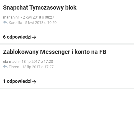
Snapchat Tymczasowy blok
marianin1
-
2 kwi 2018 o 08:27
Karolllla
-
5 kwi 2018 o 10:50
6 odpowiedzi
Zablokowany Messenger i konto na FB
ela mach
-
13 lip 2017 o 17:23
Floreo
-
13 lip 2017 o 17:27
1 odpowiedzi