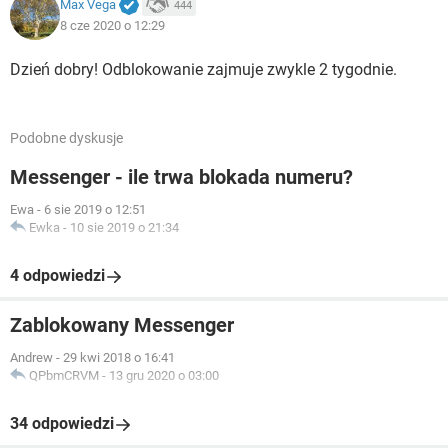
Max Vega
444
8 cze 2020 o 12:29
Dzień dobry! Odblokowanie zajmuje zwykle 2 tygodnie.
Podobne dyskusje
Messenger - ile trwa blokada numeru?
Ewa
-
6 sie 2019 o 12:51
Ewka
-
10 sie 2019 o 21:34
4 odpowiedzi
Zablokowany Messenger
Andrew
-
29 kwi 2018 o 16:41
QPbmCRVM
-
13 gru 2020 o 03:00
34 odpowiedzi