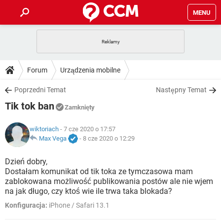
MENU
STRONA GŁÓWNA
YOUTUBE
TIKTOK
PORADY
Forum
Urządzenia mobilne
GRY
WHATSAPP
PlayStation
TIKTOK
DO POBRANIA
Poprzedni Temat
Następny Temat
SPOTIFY
NETFLIX
GRY
WHATSAPP
Tik tok ban
INSTAGRAM
ANDROID
FACEBOOK
TIKTOK
Zamknięty
FORUM
SPOTIFY
NETFLIX
WINDOWS 10
GRY
WHATSAPP
wiktoriach
- 7 cze 2020 o 17:57
INSTAGRAM
COVID-19
FACEBOOK
TIKTOK
ARTYKUŁY
Max Vega
-
8 cze 2020 o 12:29
IOS
NETFLIX
WINDOWS 10
GRY
WHATSAPP
INSTAGRAM
COVID-19
FACEBOOK
TIKTOK
Dzień dobry,
SPOTIFY
NETFLIX
Dostałam komunikat od tik toka ze tymczasowa mam
WINDOWS 10
GRY
WHATSAPP
zablokowana możliwość publikowania postów ale nie wjem
INSTAGRAM
FACEBOOK
na jak długo, czy ktoś wie ile trwa taka blokada?
SPOTIFY
NETFLIX
WINDOWS 10
Konfiguracja:
iPhone / Safari 13.1
INSTAGRAM
FACEBOOK