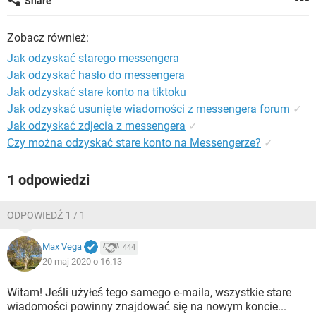
Share
WINDOWS 10
Zobacz również:
Jak odzyskać starego messengera
Jak odzyskać hasło do messengera
Jak odzyskać stare konto na tiktoku
Jak odzyskać usunięte wiadomości z messengera forum
✓
Jak odzyskać zdjecia z messengera
✓
Czy można odzyskać stare konto na Messengerze?
✓
1 odpowiedzi
ODPOWIEDŹ 1 / 1
Max Vega
444
20 maj 2020 o 16:13
Witam! Jeśli użyłeś tego samego e-maila, wszystkie stare
wiadomości powinny znajdować się na nowym koncie...