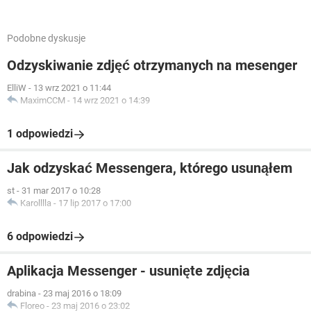
Podobne dyskusje
Odzyskiwanie zdjęć otrzymanych na mesenger
ElliW
-
13 wrz 2021 o 11:44
MaximCCM
-
14 wrz 2021 o 14:39
1 odpowiedzi
Jak odzyskać Messengera, którego usunąłem
st
-
31 mar 2017 o 10:28
Karolllla
-
17 lip 2017 o 17:00
6 odpowiedzi
Aplikacja Messenger - usunięte zdjęcia
drabina
-
23 maj 2016 o 18:09
Floreo
-
23 maj 2016 o 23:02