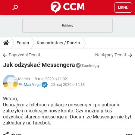
MENU
STRONA GŁÓWNA
YOUTUBE
TIKTOK
PORADY
Forum
Komunikatory / Poczta
GRY
WHATSAPP
PlayStation
TIKTOK
DO POBRANIA
Poprzedni Temat
Następny Temat
SPOTIFY
NETFLIX
GRY
WHATSAPP
Jak odzyskać Messengera
INSTAGRAM
ANDROID
FACEBOOK
TIKTOK
Zamknięty
FORUM
SPOTIFY
NETFLIX
WINDOWS 10
GRY
WHATSAPP
Marcin
- 19 maj 2020 o 11:02
INSTAGRAM
COVID-19
FACEBOOK
TIKTOK
ARTYKUŁY
Max Vega
-
20 maj 2020 o 16:13
IOS
NETFLIX
WINDOWS 10
GRY
WHATSAPP
INSTAGRAM
COVID-19
FACEBOOK
TIKTOK
Witam,
SPOTIFY
NETFLIX
Usunąłem z telefonu aplikacje messenger i po pobraniu
WINDOWS 10
GRY
WHATSAPP
założyłem niechcący nowe konto. Czy można jakoś
INSTAGRAM
FACEBOOK
odzyskać starego messengera. Dodam że Messenger nie był
SPOTIFY
NETFLIX
WINDOWS 10
zakładany na facebok.
INSTAGRAM
FACEBOOK