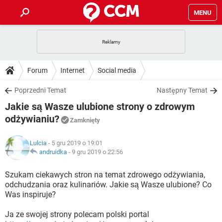
MENU
STRONA GŁÓWNA
YOUTUBE
TIKTOK
PORADY
Forum
Internet
Social media
GRY
WHATSAPP
PlayStation
TIKTOK
DO POBRANIA
Poprzedni Temat
Następny Temat
SPOTIFY
NETFLIX
GRY
WHATSAPP
Jakie są Wasze ulubione strony o zdrowym
INSTAGRAM
ANDROID
FACEBOOK
TIKTOK
FORUM
SPOTIFY
NETFLIX
odżywianiu?
Zamknięty
WINDOWS 10
GRY
WHATSAPP
INSTAGRAM
COVID-19
FACEBOOK
TIKTOK
ARTYKUŁY
IOS
NETFLIX
Lulcia
- 5 gru 2019 o 19:01
WINDOWS 10
GRY
WHATSAPP
andruidka
-
9 gru 2019 o 22:56
INSTAGRAM
COVID-19
FACEBOOK
TIKTOK
SPOTIFY
NETFLIX
Szukam ciekawych stron na temat zdrowego odżywiania,
WINDOWS 10
GRY
WHATSAPP
INSTAGRAM
FACEBOOK
odchudzania oraz kulinariów. Jakie są Wasze ulubione? Co
SPOTIFY
NETFLIX
Was inspiruje?
WINDOWS 10
INSTAGRAM
FACEBOOK
Ja ze swojej strony polecam polski portal