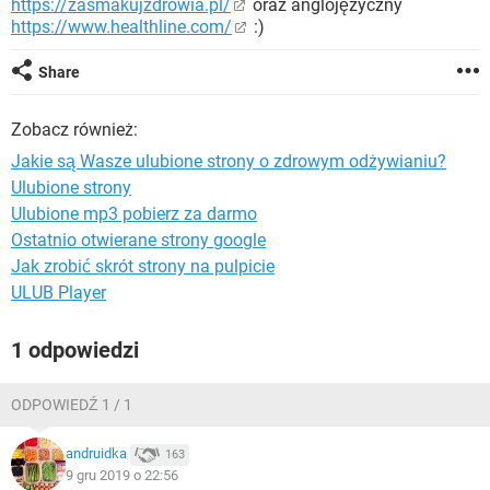
https://zasmakujzdrowia.pl/
oraz anglojęzyczny
WINDOWS 10
https://www.healthline.com/
:)
Share
Zobacz również:
Jakie są Wasze ulubione strony o zdrowym odżywianiu?
Ulubione strony
Ulubione mp3 pobierz za darmo
Ostatnio otwierane strony google
Jak zrobić skrót strony na pulpicie
ULUB Player
1 odpowiedzi
ODPOWIEDŹ 1 / 1
andruidka
163
9 gru 2019 o 22:56