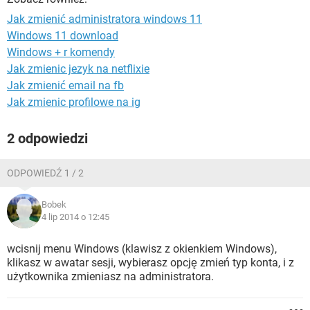
WINDOWS 10
Jak zmienić administratora windows 11
Windows 11 download
Windows + r komendy
Jak zmienic jezyk na netflixie
Jak zmienić email na fb
Jak zmienic profilowe na ig
2 odpowiedzi
ODPOWIEDŹ 1 / 2
Bobek
4 lip 2014 o 12:45
wcisnij menu Windows (klawisz z okienkiem Windows),
klikasz w awatar sesji, wybierasz opcję zmień typ konta, i z
użytkownika zmieniasz na administratora.