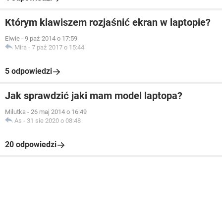
Którym klawiszem rozjaśnić ekran w laptopie?
Elwie
-
9 paź 2014 o 17:59
Mira
-
7 paź 2017 o 15:44
5 odpowiedzi
Jak sprawdzić jaki mam model laptopa?
Milutka
-
26 maj 2014 o 16:49
As
-
31 sie 2020 o 08:48
20 odpowiedzi