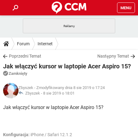
MENU
STRONA GŁÓWNA
YOUTUBE
TIKTOK
PORADY
Forum
Internet
GRY
WHATSAPP
PlayStation
TIKTOK
DO POBRANIA
Poprzedni Temat
Następny Temat
SPOTIFY
NETFLIX
GRY
WHATSAPP
Jak włączyć kursor w laptopie Acer Aspiro 15?
INSTAGRAM
ANDROID
FACEBOOK
TIKTOK
FORUM
SPOTIFY
NETFLIX
Zamknięty
WINDOWS 10
GRY
WHATSAPP
INSTAGRAM
COVID-19
FACEBOOK
TIKTOK
ARTYKUŁY
IOS
Zbyszek
- Zmodyfikowany dnia 8 sie 2019 o 17:24
NETFLIX
WINDOWS 10
GRY
WHATSAPP
Zbyszek -
8 sie 2019 o 18:01
INSTAGRAM
COVID-19
FACEBOOK
TIKTOK
SPOTIFY
NETFLIX
Jak włączyć kursor w laptopie Acer Aspiro 15?
WINDOWS 10
GRY
WHATSAPP
INSTAGRAM
FACEBOOK
SPOTIFY
NETFLIX
WINDOWS 10
INSTAGRAM
FACEBOOK
Konfiguracja:
iPhone / Safari 12.1.2