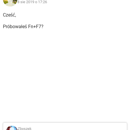
8 sie 2019 o 17:26
Cześć,
Próbowałeś Fn+F7?
Zbyszek