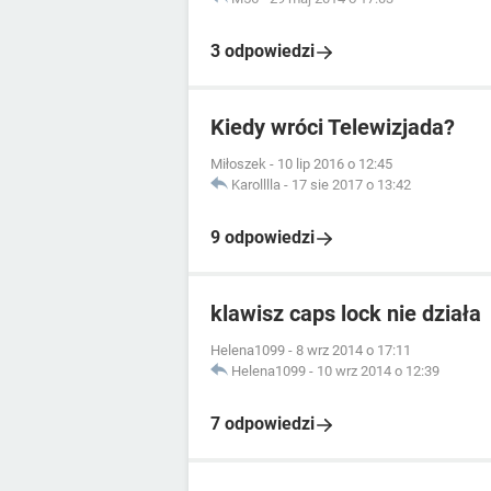
3 odpowiedzi
Kiedy wróci Telewizjada?
Miłoszek
-
10 lip 2016 o 12:45
Karolllla
-
17 sie 2017 o 13:42
9 odpowiedzi
klawisz caps lock nie działa
Helena1099
-
8 wrz 2014 o 17:11
Helena1099
-
10 wrz 2014 o 12:39
7 odpowiedzi