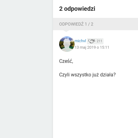
2 odpowiedzi
ODPOWIEDŹ 1 / 2
michvl
211
13 maj 2019 o 15:11
Cześć,
Czyli wszystko już działa?