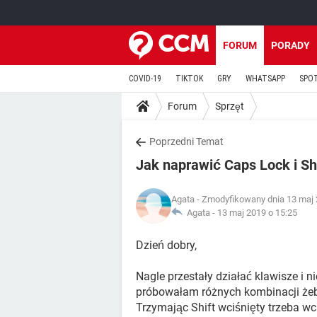
FORUM
PORADY
COVID-19
TIKTOK
GRY
WHATSAPP
SPO
Forum
Sprzęt
Poprzedni Temat
Jak naprawić Caps Lock i Sh
Agata
- Zmodyfikowany dnia 13 maj 
Agata -
13 maj 2019 o 15:25
Dzień dobry,
Nagle przestały działać klawisze i n
próbowałam różnych kombinacji żeby 
Trzymając Shift wciśnięty trzeba wci