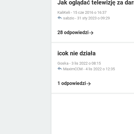
Jak oglądać telewizję za da
KaliKeli
-
15 cze 2016 o 16:37
sabzio
-
31 sty 2023 o 09:29
28 odpowiedzi
icok nie działa
Goska
-
3 lis 2022 o 08:15
MaximCCM
-
4 lis 2022 o 12:35
1 odpowiedzi