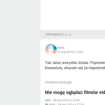
ODPOWIEDŹ 2 / 2
Agata
13 maj 2019 o 15:25
Tak, teraz wszystko działa. Poprze
klawiaturę, okazało się że niepotrze
Podobne dyskusje
Nie mogę oglądać filmów vid
M56
-
28 kwi 2014 o 10:44
M56
-
29 maj 2014 o 17:03