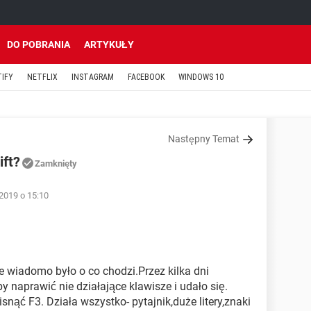
DO POBRANIA
ARTYKUŁY
TIFY
NETFLIX
INSTAGRAM
FACEBOOK
WINDOWS 10
Następny Temat
ift?
Zamknięty
2019 o 15:10
ie wiadomo było o co chodzi.Przez kilka dni
naprawić nie działające klawisze i udało się.
snąć F3. Działa wszystko- pytajnik,duże litery,znaki