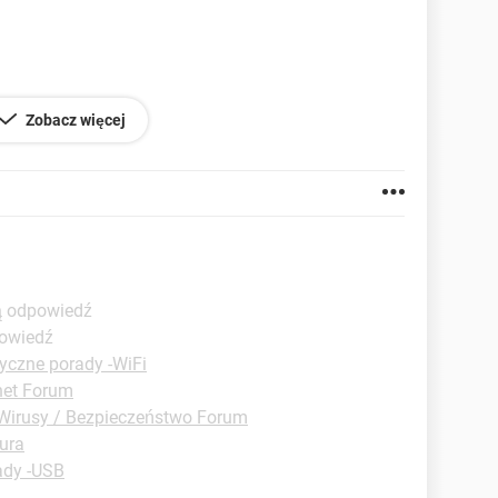
Zobacz więcej
ą odpowiedź
powiedź
yczne porady -WiFi
net Forum
Wirusy / Bezpieczeństwo Forum
ura
ady -USB