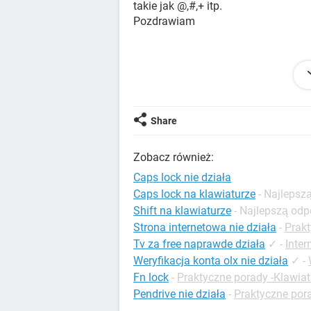
takie jak @,#,+ itp.
Pozdrawiam
Konfiguracja:
Windows / Firefox 66.0
Share
Zobacz również:
Caps lock nie działa
Caps lock na klawiaturze
- Najlepsz
Shift na klawiaturze
- Najlepszą od
Strona internetowa nie działa
-
Prakt
Tv za free naprawde działa
✓
-
Inter
Weryfikacja konta olx nie działa
✓
-
Fn lock
-
Praktyczne porady -Klawiat
Pendrive nie działa
-
Praktyczne por