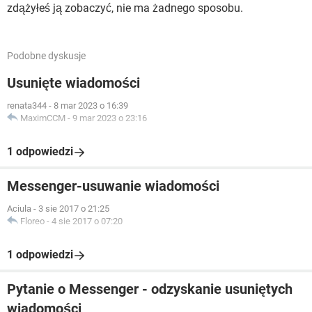
zdążyłeś ją zobaczyć, nie ma żadnego sposobu.
Podobne dyskusje
Usunięte wiadomości
renata344
-
8 mar 2023 o 16:39
MaximCCM
-
9 mar 2023 o 23:16
1 odpowiedzi
Messenger-usuwanie wiadomości
Aciula
-
3 sie 2017 o 21:25
Floreo
-
4 sie 2017 o 07:20
1 odpowiedzi
Pytanie o Messenger - odzyskanie usuniętych
wiadomości