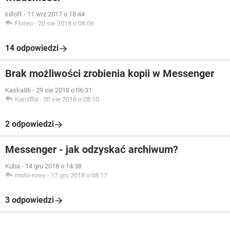
killoff
-
11 wrz 2017 o 18:44
Floreo
-
20 sie 2018 o 08:06
14 odpowiedzi
Brak możliwości zrobienia kopii w Messenger
Kaska86
-
29 sie 2018 o 06:31
Karolllla
-
30 sie 2018 o 08:10
2 odpowiedzi
Messenger - jak odzyskać archiwum?
Kuba
-
14 gru 2018 o 14:38
moto-rowy
-
17 gru 2018 o 08:17
3 odpowiedzi