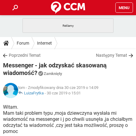
MENU
STRONA GŁÓWNA
YOUTUBE
TIKTOK
PORADY
Forum
Internet
GRY
WHATSAPP
PlayStation
TIKTOK
DO POBRANIA
Poprzedni Temat
Następny Temat
SPOTIFY
NETFLIX
GRY
WHATSAPP
Messenger - jak odzyskać skasowaną
INSTAGRAM
ANDROID
FACEBOOK
TIKTOK
FORUM
SPOTIFY
NETFLIX
wiadomość?
Zamknięty
WINDOWS 10
GRY
WHATSAPP
INSTAGRAM
COVID-19
FACEBOOK
TIKTOK
ARTYKUŁY
IOS
NETFLIX
tom
- Zmodyfikowany dnia 30 cze 2019 o 14:09
WINDOWS 10
GRY
WHATSAPP
LuizaFrytka
-
30 cze 2019 o 15:01
INSTAGRAM
COVID-19
FACEBOOK
TIKTOK
SPOTIFY
NETFLIX
Witam.
WINDOWS 10
GRY
WHATSAPP
INSTAGRAM
FACEBOOK
Mam taki problem typu ,moja dziewczyna wysłała mi
SPOTIFY
NETFLIX
wiadomość na messenger i j po chwili usunęła ,ja chciałbym
WINDOWS 10
odczytać ta wiadomość ,czy jest taka możliwość, proszę o
INSTAGRAM
FACEBOOK
pomoc