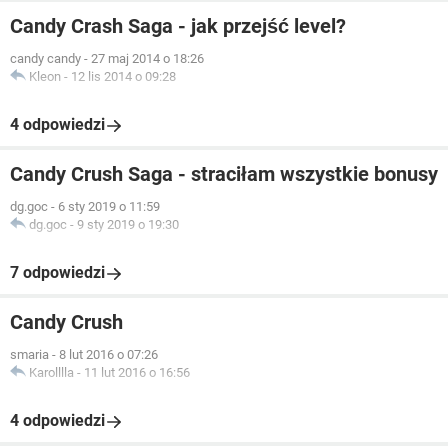
Candy Crash Saga - jak przejść level?
candy candy
-
27 maj 2014 o 18:26
Kleon
-
12 lis 2014 o 09:28
4 odpowiedzi
Candy Crush Saga - straciłam wszystkie bonusy
dg.goc
-
6 sty 2019 o 11:59
dg.goc
-
9 sty 2019 o 19:30
7 odpowiedzi
Candy Crush
smaria
-
8 lut 2016 o 07:26
Karolllla
-
11 lut 2016 o 16:56
4 odpowiedzi