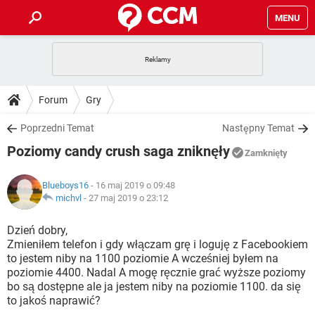
MENU
STRONA GŁÓWNA
YOUTUBE
TIKTOK
PORADY
Forum
Gry
GRY
WHATSAPP
PlayStation
TIKTOK
DO POBRANIA
Poprzedni Temat
Następny Temat
SPOTIFY
NETFLIX
GRY
WHATSAPP
Poziomy candy crush saga zniknęły
INSTAGRAM
ANDROID
FACEBOOK
TIKTOK
Zamknięty
FORUM
SPOTIFY
NETFLIX
WINDOWS 10
GRY
WHATSAPP
Blueboys16
- 16 maj 2019 o 09:48
INSTAGRAM
COVID-19
FACEBOOK
TIKTOK
ARTYKUŁY
michvl
-
27 maj 2019 o 23:12
IOS
NETFLIX
WINDOWS 10
GRY
WHATSAPP
INSTAGRAM
COVID-19
FACEBOOK
TIKTOK
Dzień dobry,
SPOTIFY
NETFLIX
Zmieniłem telefon i gdy włączam grę i loguję z Facebookiem
WINDOWS 10
GRY
WHATSAPP
to jestem niby na 1100 poziomie A wcześniej byłem na
INSTAGRAM
FACEBOOK
poziomie 4400. Nadal A mogę ręcznie grać wyższe poziomy
SPOTIFY
NETFLIX
WINDOWS 10
bo są dostępne ale ja jestem niby na poziomie 1100. da się
INSTAGRAM
FACEBOOK
to jakoś naprawić?