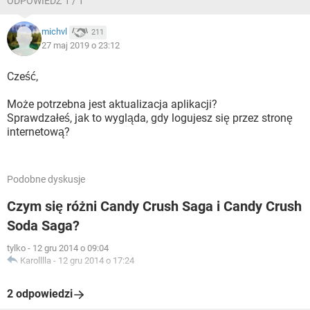
ODPOWIEDŹ 1 / 1
michvl
211
27 maj 2019 o 23:12
Cześć,
Może potrzebna jest aktualizacja aplikacji?
Sprawdzałeś, jak to wygląda, gdy logujesz się przez stronę
internetową?
Podobne dyskusje
Czym się różni Candy Crush Saga i Candy Crush
Soda Saga?
tylko
-
12 gru 2014 o 09:04
Karolllla
-
12 gru 2014 o 17:24
2 odpowiedzi