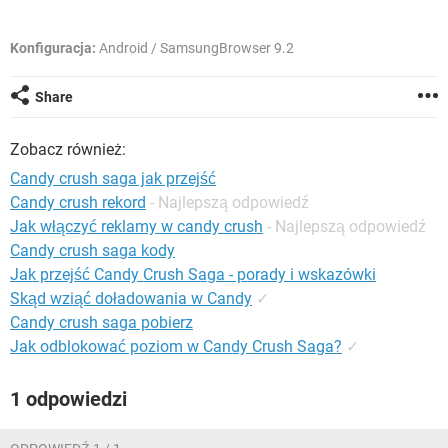
WINDOWS 10
Konfiguracja:
Android / SamsungBrowser 9.2
Share
Zobacz również:
Candy crush saga jak przejść
Candy crush rekord
- Najlepszą odpowiedź
Jak włączyć reklamy w candy crush
- Najlepszą odpowiedź
Candy crush saga kody
Jak przejść Candy Crush Saga - porady i wskazówki
Skąd wziąć doładowania w Candy
✓
Candy crush saga pobierz
Jak odblokować poziom w Candy Crush Saga?
✓
1 odpowiedzi