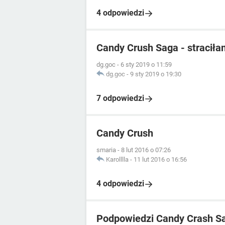
4 odpowiedzi
Candy Crush Saga - stracił
dg.goc
-
6 sty 2019 o 11:59
dg.goc
-
9 sty 2019 o 19:30
7 odpowiedzi
Candy Crush
smaria
-
8 lut 2016 o 07:26
Karolllla
-
11 lut 2016 o 16:56
4 odpowiedzi
Podpowiedzi Candy Crash S