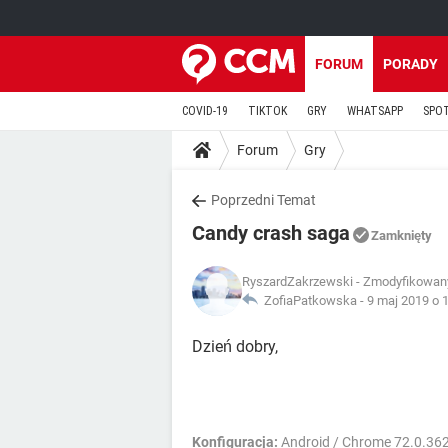
FORUM
PORADY
COVID-19
TIKTOK
GRY
WHATSAPP
SPO
Forum
Gry
Poprzedni Temat
Candy crash saga
Zamknięty
RyszardZakrzewski
- Zmodyfikowany 
ZofiaPatkowska -
9 maj 2019 o 
Dzień dobry,
Konfiguracja:
Android / Chrome 72.0.36