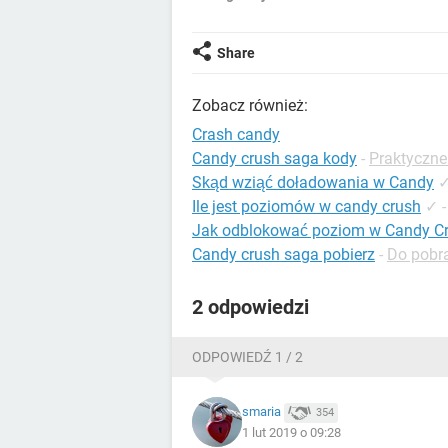
Share
Zobacz również:
Crash candy
Candy crush saga kody
-
Praktyczne
Skąd wziąć doładowania w Candy
Ile jest poziomów w candy crush
✓
Jak odblokować poziom w Candy C
Candy crush saga pobierz
-
Do pobra
2 odpowiedzi
ODPOWIEDŹ 1 / 2
smaria
354
1 lut 2019 o 09:28