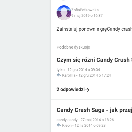
ZofiaPatkowska
9 maj 2019 o 16:37
Zainstaluj ponownie gręCandy cras
Podobne dyskusje
Czym się różni Candy Crush
tylko
-
12 gru 2014 o 09:04
Karolllla
-
12 gru 2014 o 17:24
2 odpowiedzi
Candy Crash Saga - jak przej
candy candy
-
27 maj 2014 o 18:26
Kleon
-
12 lis 2014 o 09:28