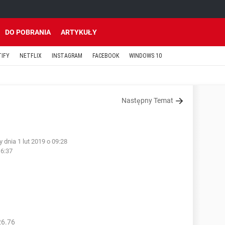
DO POBRANIA
ARTYKUŁY
TIFY
NETFLIX
INSTAGRAM
FACEBOOK
WINDOWS 10
Następny Temat
dnia 1 lut 2019 o 09:28
16:37
26.76