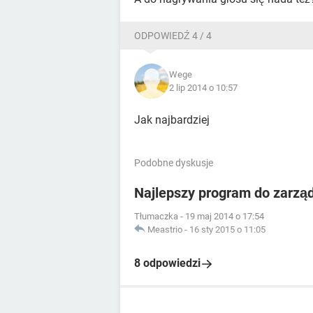
ODPOWIEDŹ 4 / 4
Wege
2 lip 2014 o 10:57
Jak najbardziej
Podobne dyskusje
Najlepszy program do zarzą
Tłumaczka
-
19 maj 2014 o 17:54
Meastrio
-
16 sty 2015 o 11:05
8 odpowiedzi