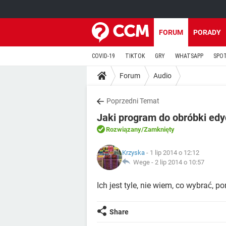
FORUM
PORADY
COVID-19
TIKTOK
GRY
WHATSAPP
SPO
Forum
Audio
Poprzedni Temat
Jaki program do obróbki edy
Rozwiązany
/Zamknięty
Krzyska
- 1 lip 2014 o 12:12
Wege -
2 lip 2014 o 10:57
Ich jest tyle, nie wiem, co wybrać, p
Share