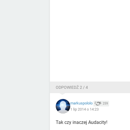
ODPOWIEDŹ 2 / 4
markuspololo
259
1 lip 2014 o 14:23
Tak czy inaczej Audacity!