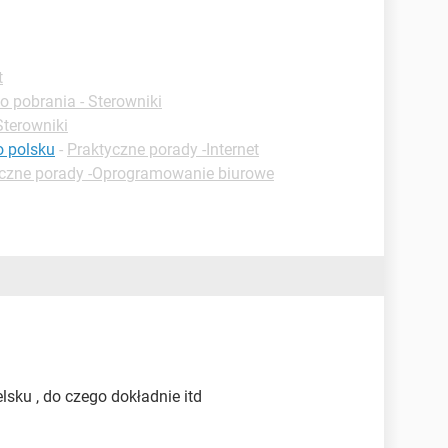
t
o pobrania - Sterowniki
Sterowniki
o polsku
-
Praktyczne porady -Internet
czne porady -Oprogramowanie biurowe
elsku , do czego dokładnie itd