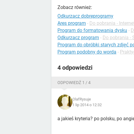
Zobacz również:
Odkurzacz dobreprogramy
Ares program
-
Do pobrania - Interne
Program do formatowania dysku
-
D
Odkurzacz program
-
Do pobrania - 
Program do obróbki starych zdjęć p
Program podobny do worda
-
Prakty
4 odpowiedzi
ODPOWIEDŹ 1 / 4
OlafRysuje
1 lip 2014 o 12:32
a jakieś kryteria? po polsku, po angi