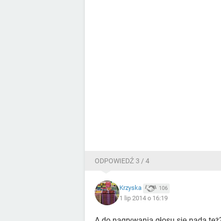
ODPOWIEDŹ 3 / 4
Krzyska
106
1 lip 2014 o 16:19
A do nagrywania głosu się nada też