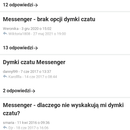
12 odpowiedzi
Messenger - brak opcji dymki czatu
Weronika
-
3 gru 2020 o 15:02
Wiktoria1808
-
27 maj 2021 o 19:00
13 odpowiedzi
Dymki czatu Messenger
dannyl99
-
7 cze 2017 o 13:37
Karolllla
-
14 cze 2017 o 08:44
2 odpowiedzi
Messenger - dlaczego nie wyskakują mi dymki
czatu?
smaria
-
11 kwi 2016 o 09:36
Djr
-
18 cze 2017 o 16:06