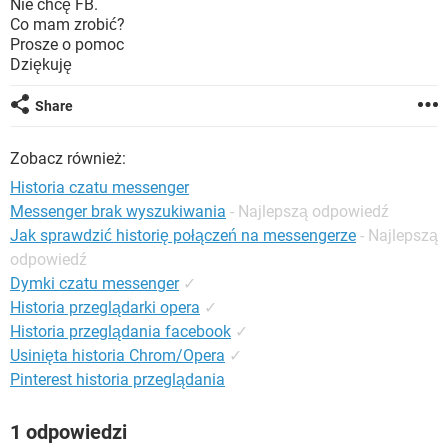
Nie chcę FB.
WINDOWS 10
Co mam zrobić?
Prosze o pomoc
Dziękuję
Share
Zobacz również:
Historia czatu messenger
Messenger brak wyszukiwania
- Najlepszą odpowiedź
Jak sprawdzić historię połączeń na messengerze
- Najlepszą
odpowiedź
Dymki czatu messenger
✓
Historia przeglądarki opera
✓
Historia przeglądania facebook
✓
Usinięta historia Chrom/Opera
✓
Pinterest historia przeglądania
1 odpowiedzi