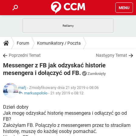
MENU
STRONA GŁÓWNA
YOUTUBE
TIKTOK
PORADY
Forum
Komunikatory / Poczta
GRY
WHATSAPP
PlayStation
TIKTOK
DO POBRANIA
Poprzedni Temat
Następny Temat
SPOTIFY
NETFLIX
GRY
WHATSAPP
Messenger z FB jak odzyskać historie
INSTAGRAM
ANDROID
FACEBOOK
TIKTOK
FORUM
SPOTIFY
NETFLIX
mesengera i dołączyć od FB.
Zamknięty
WINDOWS 10
GRY
WHATSAPP
INSTAGRAM
COVID-19
FACEBOOK
TIKTOK
ARTYKUŁY
IOS
NETFLIX
mafj
- Zmodyfikowany dnia 21 sty 2019 o 08:06
WINDOWS 10
GRY
WHATSAPP
markuspololo
-
21 sty 2019 o 08:12
INSTAGRAM
COVID-19
FACEBOOK
TIKTOK
SPOTIFY
NETFLIX
Dzień dobry
WINDOWS 10
GRY
WHATSAPP
INSTAGRAM
FACEBOOK
Jak mogę odzyskać historię messengera i odłączyć go od
SPOTIFY
NETFLIX
FB?
WINDOWS 10
Założyłam FB. Polączylo z messengerem przez to straciłam
INSTAGRAM
FACEBOOK
historię, muszę do każdej osoby pomachać.