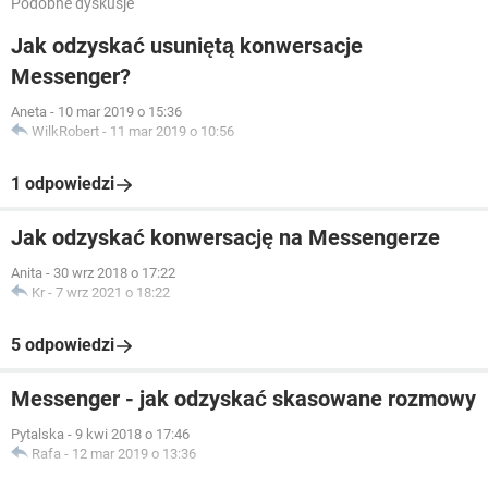
Podobne dyskusje
Jak odzyskać usuniętą konwersacje
Messenger?
Aneta
-
10 mar 2019 o 15:36
WilkRobert
-
11 mar 2019 o 10:56
1 odpowiedzi
Jak odzyskać konwersację na Messengerze
Anita
-
30 wrz 2018 o 17:22
Kr
-
7 wrz 2021 o 18:22
5 odpowiedzi
Messenger - jak odzyskać skasowane rozmowy
Pytalska
-
9 kwi 2018 o 17:46
Rafa
-
12 mar 2019 o 13:36