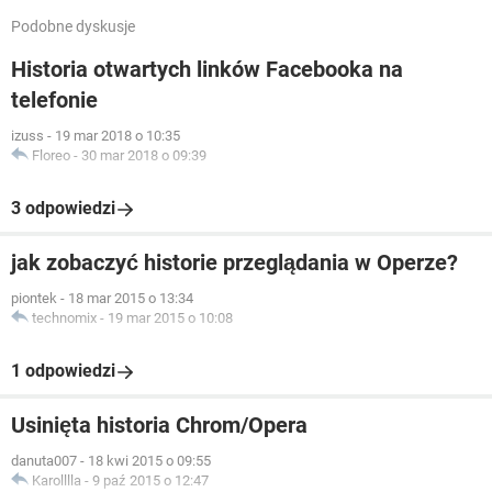
Podobne dyskusje
Historia otwartych linków Facebooka na
telefonie
izuss
-
19 mar 2018 o 10:35
Floreo
-
30 mar 2018 o 09:39
3 odpowiedzi
jak zobaczyć historie przeglądania w Operze?
piontek
-
18 mar 2015 o 13:34
technomix
-
19 mar 2015 o 10:08
1 odpowiedzi
Usinięta historia Chrom/Opera
danuta007
-
18 kwi 2015 o 09:55
Karolllla
-
9 paź 2015 o 12:47