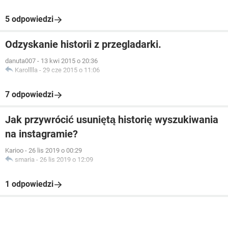
5 odpowiedzi
Odzyskanie historii z przegladarki.
danuta007
-
13 kwi 2015 o 20:36
Karolllla
-
29 cze 2015 o 11:06
7 odpowiedzi
Jak przywrócić usuniętą historię wyszukiwania
na instagramie?
Karioo
-
26 lis 2019 o 00:29
smaria
-
26 lis 2019 o 12:09
1 odpowiedzi