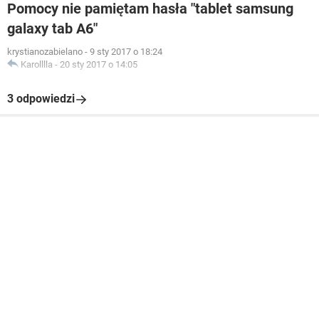
Pomocy nie pamiętam hasła "tablet samsung
galaxy tab A6"
krystianozabielano
-
9 sty 2017 o 18:24
Karolllla
-
20 sty 2017 o 14:05
3 odpowiedzi