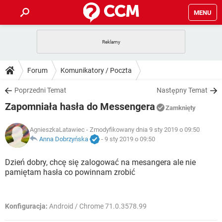
MENU
STRONA GŁÓWNA
YOUTUBE
TIKTOK
PORADY
Forum
Komunikatory / Poczta
GRY
WHATSAPP
PlayStation
TIKTOK
DO POBRANIA
Poprzedni Temat
Następny Temat
SPOTIFY
NETFLIX
GRY
WHATSAPP
Zapomniała hasła do Messengera
INSTAGRAM
ANDROID
FACEBOOK
TIKTOK
Zamknięty
FORUM
SPOTIFY
NETFLIX
WINDOWS 10
GRY
WHATSAPP
AgnieszkaLatawiec
- Zmodyfikowany dnia 9 sty 2019 o 09:50
INSTAGRAM
COVID-19
FACEBOOK
TIKTOK
ARTYKUŁY
Anna Dobrzyńska
-
9 sty 2019 o 09:50
IOS
NETFLIX
WINDOWS 10
GRY
WHATSAPP
INSTAGRAM
COVID-19
FACEBOOK
TIKTOK
Dzień dobry, chcę się zalogować na mesangera ale nie
SPOTIFY
NETFLIX
pamiętam hasła co powinnam zrobić
WINDOWS 10
GRY
WHATSAPP
INSTAGRAM
FACEBOOK
SPOTIFY
NETFLIX
WINDOWS 10
Konfiguracja:
Android / Chrome 71.0.3578.99
INSTAGRAM
FACEBOOK