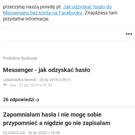
przeczytaj naszą poradę pt.
Jak odzyskać hasło do
Messengera bez konta na Facebooku
. Znajdziesz tam
przydatne informacje.
Podobne dyskusje
Messenger - jak odzyskać hasło
LidiaSobtka-Wernik
-
25 lip 2018 o 09:31
Jola
-
27 gru 2019 o 01:05
26 odpowiedzi
Zapomniałam hasła i nie mogę sobie
przypomnieć a nigdzie go nie zapisałam
OLKADOLKA
-
26 lis 2020 o 18:28