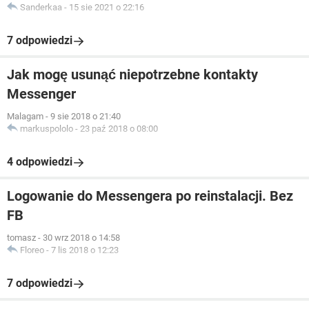
Sanderkaa
-
15 sie 2021 o 22:16
7 odpowiedzi
Jak mogę usunąć niepotrzebne kontakty
Messenger
Malagam
-
9 sie 2018 o 21:40
markuspololo
-
23 paź 2018 o 08:00
4 odpowiedzi
Logowanie do Messengera po reinstalacji. Bez
FB
tomasz
-
30 wrz 2018 o 14:58
Floreo
-
7 lis 2018 o 12:23
7 odpowiedzi