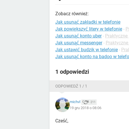
Zobacz również:
Jak usunąć zakładki w telefonie
Jak powiększyć litery w telefonie
-
P
Jak usunąć konto uber
-
Praktyczne
Jak usunąć messenger
-
Praktyczne
Jak ustawić budzik w telefonie
-
Pra
Jak usunąć konto na badoo w telefo
1 odpowiedzi
ODPOWIEDŹ 1 / 1
michvl
211
19 gru 2018 o 08:06
Cześć,