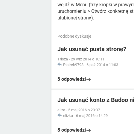
wejdź w Menu (trzy kropki w prawym
uruchomieniu > Otwórz konkretną str
ulubionej strony).
Podobne dyskusje
Jak usunąć pusta stronę?
Trisza
-
29 wrz 2014 o 10:11
Piotrek9798
-
6 paź 2014 o 11:03
3 odpowiedzi
Jak usunąć konto z Badoo ni
eliza
-
5 maj 2016 o 20:37
elizka
-
6 maj 2016 o 14:29
8 odpowiedzi