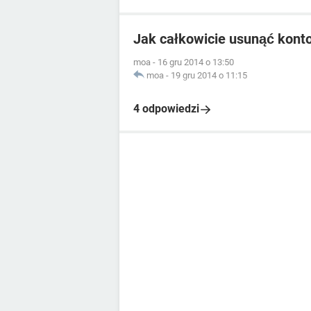
Jak całkowicie usunąć kont
moa
-
16 gru 2014 o 13:50
moa
-
19 gru 2014 o 11:15
4 odpowiedzi