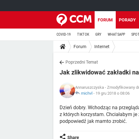
FORUM
PORADY
COVID-19
TIKTOK
GRY
WHATSAPP
SPO
Forum
Internet
Poprzedni Temat
Jak zlikwidować zakładki na
Annaruszczyska
- Zmodyfikowany dn
michvl
-
19 gru 2018 o 08:06
Dzień dobry. Wchodząc na przegląda
z których korzystam. Chciałabym je z
podpowiedź jak mamto zrobić.
Share