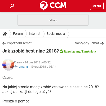
MENU
STRONA GŁÓWNA
YOUTUBE
TIKTOK
PORADY
Forum
Internet
Social media
GRY
WHATSAPP
PlayStation
TIKTOK
DO POBRANIA
Poprzedni Temat
Następny Temat
SPOTIFY
NETFLIX
GRY
WHATSAPP
Jak zrobić best nine 2018?
INSTAGRAM
ANDROID
FACEBOOK
TIKTOK
Rozwiązany
/Zamknięty
FORUM
SPOTIFY
NETFLIX
WINDOWS 10
GRY
WHATSAPP
Darek
- 14 gru 2018 o 00:32
INSTAGRAM
COVID-19
FACEBOOK
TIKTOK
ARTYKUŁY
smaria
-
19 gru 2018 o 08:14
IOS
NETFLIX
WINDOWS 10
GRY
WHATSAPP
INSTAGRAM
COVID-19
FACEBOOK
TIKTOK
Cześć,
SPOTIFY
NETFLIX
WINDOWS 10
GRY
WHATSAPP
Na jakiej stronie mogę zrobić zestawienie best nine 2018?
INSTAGRAM
FACEBOOK
Jakiej aplikacji do tego użyć?
SPOTIFY
NETFLIX
WINDOWS 10
INSTAGRAM
FACEBOOK
Proszę o pomoc.