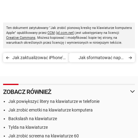
Ten dokument zatytułowany "Jak zrobić pionową kreskę na klawiaturze komputera
Apple" opublikowany przez
CCM
(
pl.ccm.net
) jest udostępniany na licencji
Creative Commons
. Możesz kopiować i modyfikować kopie tej strony, na
warunkach określonych przez licencję i wymienionych w niniejszym tekście.
Jak zaktualizować iPhone'a
Jak sformatować napęd
do najnowszej wersji iOS
USB w systemie MAC OS
ZOBACZ RÓWNIEŻ
Jak powiększyć litery na klawiaturze w telefonie
Jak zrobić emotki na klawiaturze komputera
Backslash na klawiaturze
Tylda na klawiaturze
Jak zrobić screena na klawiaturze 60