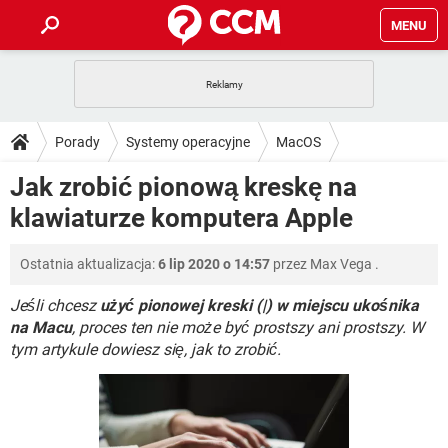
MENU
STRONA GŁÓWNA
YOUTUBE
TIKTOK
PORADY
Porady
Systemy operacyjne
MacOS
GRY
WHATSAPP
PlayStation
TIKTOK
DO POBRANIA
Jak zrobić pionową kreskę na
SPOTIFY
NETFLIX
GRY
WHATSAPP
klawiaturze komputera Apple
INSTAGRAM
ANDROID
FACEBOOK
TIKTOK
FORUM
SPOTIFY
NETFLIX
WINDOWS 10
GRY
WHATSAPP
Ostatnia aktualizacja:
6 lip 2020 o 14:57
przez
Max Vega
.
INSTAGRAM
COVID-19
FACEBOOK
TIKTOK
ARTYKUŁY
IOS
NETFLIX
WINDOWS 10
GRY
WHATSAPP
Jeśli chcesz
użyć pionowej kreski (|) w miejscu ukośnika
INSTAGRAM
COVID-19
FACEBOOK
TIKTOK
na Macu
, proces ten nie może być prostszy ani prostszy. W
SPOTIFY
NETFLIX
tym artykule dowiesz się, jak to zrobić.
WINDOWS 10
GRY
WHATSAPP
INSTAGRAM
FACEBOOK
SPOTIFY
NETFLIX
WINDOWS 10
INSTAGRAM
FACEBOOK