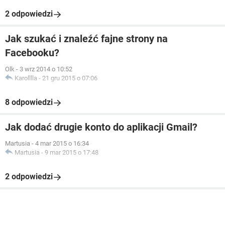
2 odpowiedzi
Jak szukać i znaleźć fajne strony na
Facebooku?
Olk
-
3 wrz 2014 o 10:52
Karolllla
-
21 gru 2015 o 07:06
8 odpowiedzi
Jak dodać drugie konto do aplikacji Gmail?
Martusia
-
4 mar 2015 o 16:34
Martusia
-
9 mar 2015 o 17:48
2 odpowiedzi