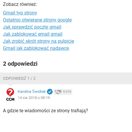
WINDOWS 10
Zobacz również:
Gmail typ strony
Ostatnio otwierane strony google
Jak sprawdzić pocztę gmail
Jak zablokować email gmail
Jak zrobić skrót strony na pulpicie
Gmail jak zablokować nadawcę
2 odpowiedzi
ODPOWIEDŹ 1 / 2
Karolina Świdrak
9 019
14 sie 2018 o 08:19
A gdzie te wiadomości ze strony trafiają?