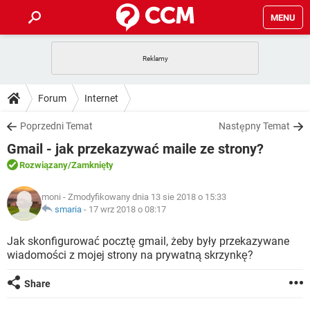
MENU
STRONA GŁÓWNA
YOUTUBE
TIKTOK
PORADY
Forum
Internet
GRY
WHATSAPP
PlayStation
TIKTOK
DO POBRANIA
Poprzedni Temat
Następny Temat
SPOTIFY
NETFLIX
GRY
WHATSAPP
Gmail - jak przekazywać maile ze strony?
INSTAGRAM
ANDROID
FACEBOOK
TIKTOK
FORUM
SPOTIFY
NETFLIX
Rozwiązany
/Zamknięty
WINDOWS 10
GRY
WHATSAPP
INSTAGRAM
COVID-19
FACEBOOK
TIKTOK
ARTYKUŁY
IOS
moni
- Zmodyfikowany dnia 13 sie 2018 o 15:33
NETFLIX
WINDOWS 10
GRY
WHATSAPP
smaria
-
17 wrz 2018 o 08:17
INSTAGRAM
COVID-19
FACEBOOK
TIKTOK
SPOTIFY
NETFLIX
Jak skonfigurować pocztę gmail, żeby były przekazywane
WINDOWS 10
GRY
WHATSAPP
wiadomości z mojej strony na prywatną skrzynkę?
INSTAGRAM
FACEBOOK
SPOTIFY
NETFLIX
WINDOWS 10
Share
INSTAGRAM
FACEBOOK