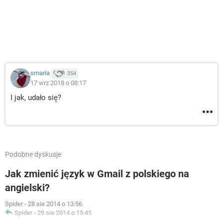
smaria
354
17 wrz 2018 o 08:17
I jak, udało się?
Podobne dyskusje
Jak zmienić język w Gmail z polskiego na
angielski?
Spider
-
28 sie 2014 o 13:56
Spider
-
29 sie 2014 o 15:45