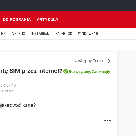
DO POBRANIA
ARTYKUŁY
TIFY
NETFLIX
INSTAGRAM
FACEBOOK
WINDOWS 10
Następny Temat
tę SIM przez internet?
Rozwiązany
/Zamknięty
8 o 07:40
 o 08:52
jestrować kartę?