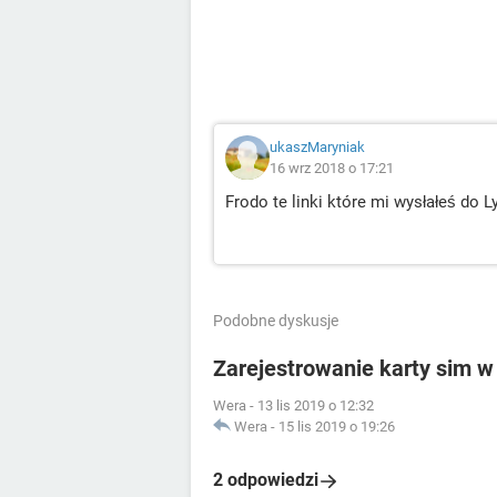
ukaszMaryniak
16 wrz 2018 o 17:21
Frodo te linki które mi wysłałeś do 
Podobne dyskusje
Zarejestrowanie karty sim 
Wera
-
13 lis 2019 o 12:32
Wera
-
15 lis 2019 o 19:26
2 odpowiedzi