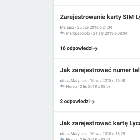
Zarejestrowanie karty SIM L
Mariusz
-
25 cze 2018 o 21:34
markuspololo
-
21 sty 2019 o 08:04
16 odpowiedzi
Jak zarejestrować numer te
ukaszMaryniak
-
16 wrz 2018 o 16:48
Floreo
-
2 lis 2018 o 08:53
2 odpowiedzi
Jak zarejestrować kartę Lyc
ukaszMaryniak
-
16 wrz 2018 o 18:29
Floreo
-
2 lis 2018 o 08:51