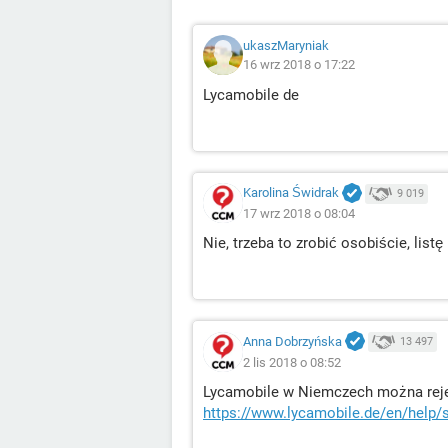
ukaszMaryniak
16 wrz 2018 o 17:22
Lycamobile de
Karolina Świdrak
9 019
17 wrz 2018 o 08:04
Nie, trzeba to zrobić osobiście, list
Anna Dobrzyńska
13 497
2 lis 2018 o 08:52
Lycamobile w Niemczech można reje
https://www.lycamobile.de/en/help/s