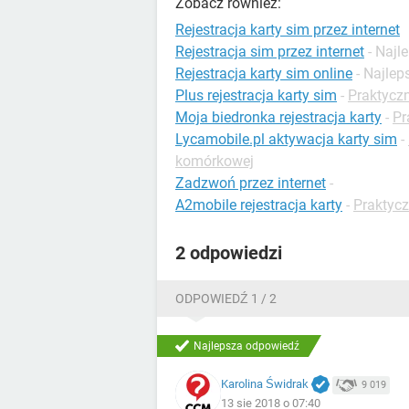
Zobacz również:
Rejestracja karty sim przez internet
Rejestracja sim przez internet
- Naj
Rejestracja karty sim online
- Najle
Plus rejestracja karty sim
-
Praktyczn
Moja biedronka rejestracja karty
-
Pr
Lycamobile.pl aktywacja karty sim
-
komórkowej
Zadzwoń przez internet
-
A2mobile rejestracja karty
-
Praktycz
2 odpowiedzi
ODPOWIEDŹ 1 / 2
Najlepsza odpowiedź
Karolina Świdrak
9 019
13 sie 2018 o 07:40