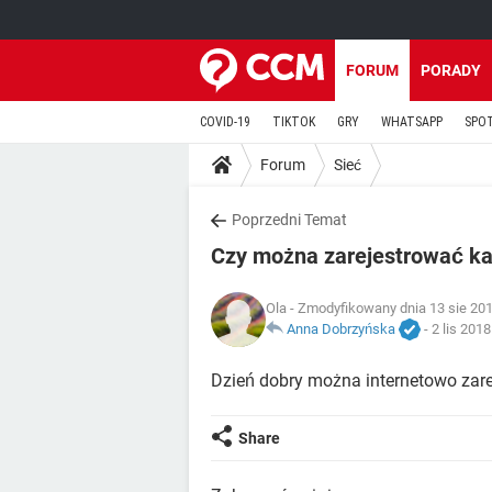
FORUM
PORADY
COVID-19
TIKTOK
GRY
WHATSAPP
SPO
Forum
Sieć
Poprzedni Temat
Czy można zarejestrować kar
Ola
- Zmodyfikowany dnia 13 sie 201
Anna Dobrzyńska
-
2 lis 2018
Dzień dobry można internetowo zare
Share