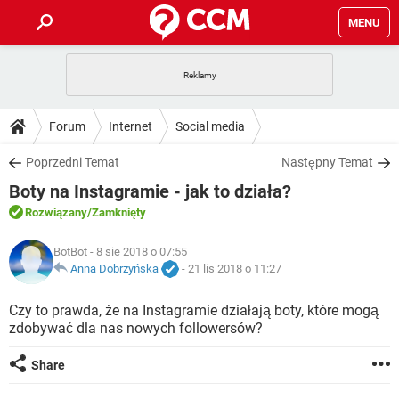
MENU
STRONA GŁÓWNA
YOUTUBE
TIKTOK
PORADY
Forum
Internet
Social media
GRY
WHATSAPP
PlayStation
TIKTOK
DO POBRANIA
Poprzedni Temat
Następny Temat
SPOTIFY
NETFLIX
GRY
WHATSAPP
Boty na Instagramie - jak to działa?
INSTAGRAM
ANDROID
FACEBOOK
TIKTOK
FORUM
SPOTIFY
NETFLIX
Rozwiązany
/Zamknięty
WINDOWS 10
GRY
WHATSAPP
INSTAGRAM
COVID-19
FACEBOOK
TIKTOK
ARTYKUŁY
BotBot
- 8 sie 2018 o 07:55
IOS
NETFLIX
WINDOWS 10
GRY
WHATSAPP
Anna Dobrzyńska
-
21 lis 2018 o 11:27
INSTAGRAM
COVID-19
FACEBOOK
TIKTOK
SPOTIFY
NETFLIX
Czy to prawda, że na Instagramie działają boty, które mogą
WINDOWS 10
GRY
WHATSAPP
zdobywać dla nas nowych followersów?
INSTAGRAM
FACEBOOK
SPOTIFY
NETFLIX
WINDOWS 10
Share
INSTAGRAM
FACEBOOK