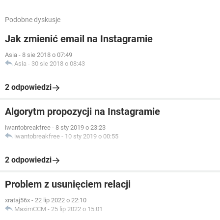
Podobne dyskusje
Jak zmienić email na Instagramie
Asia
-
8 sie 2018 o 07:49
Asia
-
30 sie 2018 o 08:43
2 odpowiedzi
Algorytm propozycji na Instagramie
iwantobreakfree
-
8 sty 2019 o 23:23
iwantobreakfree
-
10 sty 2019 o 00:55
2 odpowiedzi
Problem z usunięciem relacji
xrataj56x
-
22 lip 2022 o 22:10
MaximCCM
-
25 lip 2022 o 15:01