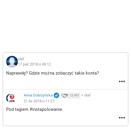
olaf
17 paź 2018 o 08:12
Naprawdę? Gdzie można zobaczyć takie konta?
Anna Dobrzyńska
>
olaf
13 497
21 lis 2018 o 11:27
Pod tagiem #instapolowanie.