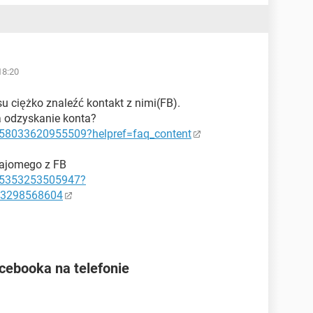
18:20
su ciężko znaleźć kontakt z nimi(FB).
a odzyskanie konta?
058033620955509?helpref=faq_content
najomego z FB
35353253505947?
43298568604
acebooka na telefonie