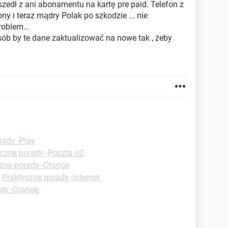
szedł z ani abonamentu na kartę pre paid. Telefon z
y i teraz mądry Polak po szkodzie ... nie
oblem...
osób by te dane zaktualizować na nowe tak , żeby
rady -Play
czne porady -Poczta o2
zne porady -Orange
-
Praktyczne porady -Internet
dy -Orange