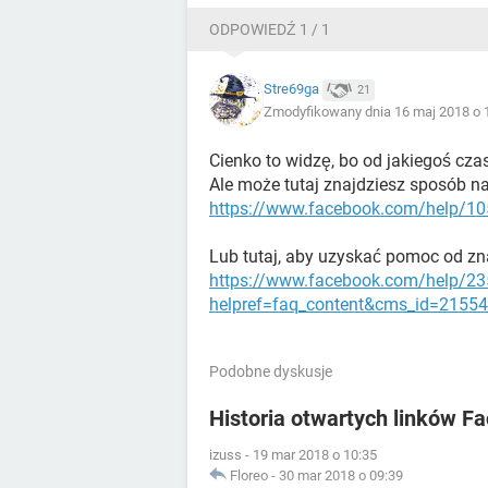
ODPOWIEDŹ 1 / 1
Stre69ga
21
Zmodyfikowany dnia 16 maj 2018 o 
Cienko to widzę, bo od jakiegoś cza
Ale może tutaj znajdziesz sposób n
https://www.facebook.com/help/1
Lub tutaj, aby uzyskać pomoc od z
https://www.facebook.com/help/2
helpref=faq_content&cms_id=2155
Podobne dyskusje
Historia otwartych linków F
izuss
-
19 mar 2018 o 10:35
Floreo
-
30 mar 2018 o 09:39