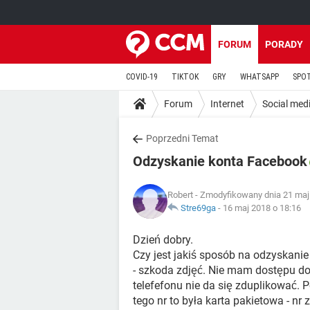
FORUM
PORADY
COVID-19
TIKTOK
GRY
WHATSAPP
SPO
Forum
Internet
Social med
Poprzedni Temat
Odzyskanie konta Facebook
Robert
- Zmodyfikowany dnia 21 maj
Stre69ga
-
16 maj 2018 o 18:16
Dzień dobry.
Czy jest jakiś sposób na odzyskanie
- szkoda zdjęć. Nie mam dostępu d
telefefonu nie da się zduplikować. P
tego nr to była karta pakietowa - nr