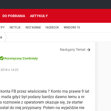
DO POBRANIA
ARTYKUŁY
TIFY
NETFLIX
INSTAGRAM
FACEBOOK
WINDOWS 10
ia
Następny Temat
Rozwiązany
/Zamknięty
 2018 o 14:23
 konta FB przez właściciela ? Konto ma prawie 9 lat
o maila gdyż był podany bardzo dawno temu a nr
o rozmowie z operatorem okazuje się, że starter
 został do niej przypisany. Potem na wyjeździe nie