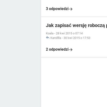
3 odpowiedzi
Jak zapisać wersję roboczą 
Koala
-
28 kwi 2015 o 07:14
Karolllla
-
30 kwi 2015 o 17:53
2 odpowiedzi