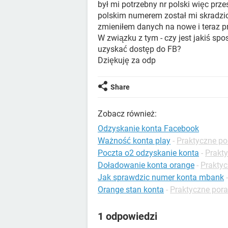
był mi potrzebny nr polski więc prze
polskim numerem został mi skradzion
zmieniłem danych na nowe i teraz pr
W związku z tym - czy jest jakiś sp
uzyskać dostęp do FB?
Dziękuję za odp
Share
Zobacz również:
Odzyskanie konta Facebook
Ważność konta play
-
Praktyczne po
Poczta o2 odzyskanie konta
-
Prakty
Doładowanie konta orange
-
Praktyc
Jak sprawdzic numer konta mbank
Orange stan konta
-
Praktyczne pora
1 odpowiedzi