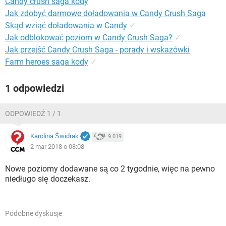
Candy crush saga kody
WINDOWS 10
Jak zdobyć darmowe doładowania w Candy Crush Saga
Skąd wziąć doładowania w Candy
✓
Jak odblokować poziom w Candy Crush Saga?
✓
Jak przejść Candy Crush Saga - porady i wskazówki
Farm heroes saga kody
✓
1 odpowiedzi
ODPOWIEDŹ 1 / 1
Karolina Świdrak
9 019
2 mar 2018 o 08:08
Nowe poziomy dodawane są co 2 tygodnie, więc na pewno
niedługo się doczekasz.
Podobne dyskusje