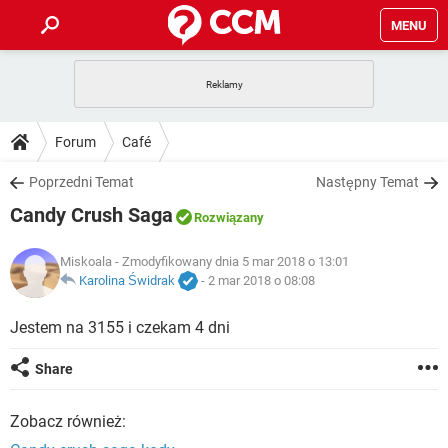
MENU
STRONA GŁÓWNA
YOUTUBE
TIKTOK
PORADY
Forum
Café
GRY
WHATSAPP
PlayStation
TIKTOK
DO POBRANIA
Poprzedni Temat
Następny Temat
SPOTIFY
NETFLIX
GRY
WHATSAPP
Candy Crush Saga
INSTAGRAM
ANDROID
FACEBOOK
TIKTOK
Rozwiązany
FORUM
SPOTIFY
NETFLIX
WINDOWS 10
GRY
WHATSAPP
Miskoala
- Zmodyfikowany dnia 5 mar 2018 o 13:01
INSTAGRAM
COVID-19
FACEBOOK
TIKTOK
ARTYKUŁY
Karolina Świdrak
-
2 mar 2018 o 08:08
IOS
NETFLIX
WINDOWS 10
GRY
WHATSAPP
INSTAGRAM
COVID-19
FACEBOOK
TIKTOK
Jestem na 3155 i czekam 4 dni
SPOTIFY
NETFLIX
WINDOWS 10
GRY
WHATSAPP
Share
INSTAGRAM
FACEBOOK
SPOTIFY
NETFLIX
WINDOWS 10
Zobacz również:
INSTAGRAM
FACEBOOK