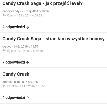
Candy Crash Saga - jak przejść level?
candy candy
-
27 maj 2014 o 18:26
Kleon
-
12 lis 2014 o 09:28
4 odpowiedzi
Candy Crush Saga - straciłam wszystkie bonusy
dg.goc
-
6 sty 2019 o 11:59
dg.goc
-
9 sty 2019 o 19:30
7 odpowiedzi
Candy Crush
smaria
-
8 lut 2016 o 07:26
Karolllla
-
11 lut 2016 o 16:56
4 odpowiedzi