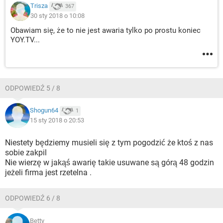
Trisza
367
30 sty 2018 o 10:08
Obawiam się, że to nie jest awaria tylko po prostu koniec
YOY.TV...
ODPOWIEDŹ 5 / 8
Shogun64
1
15 sty 2018 o 20:53
Niestety będziemy musieli się z tym pogodzić że ktoś z nas
sobie zakpil
Nie wierzę w jakąś awarię takie usuwane są górą 48 godzin
jeżeli firma jest rzetelna .
ODPOWIEDŹ 6 / 8
Betty