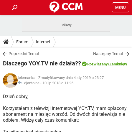
MENU
STRONA GŁÓWNA
YOUTUBE
TIKTOK
PORADY
Forum
Internet
GRY
WHATSAPP
PlayStation
TIKTOK
DO POBRANIA
Poprzedni Temat
Następny Temat
SPOTIFY
NETFLIX
GRY
WHATSAPP
Dlaczego YOY.TV nie działa??
INSTAGRAM
ANDROID
FACEBOOK
TIKTOK
Rozwiązany
/Zamknięty
FORUM
SPOTIFY
NETFLIX
WINDOWS 10
GRY
WHATSAPP
telemanka
- Zmodyfikowany dnia 4 sty 2019 o 23:27
INSTAGRAM
COVID-19
FACEBOOK
TIKTOK
ARTYKUŁY
djantoine -
10 lip 2018 o 11:25
IOS
NETFLIX
WINDOWS 10
GRY
WHATSAPP
INSTAGRAM
COVID-19
FACEBOOK
TIKTOK
Dzień dobry,
SPOTIFY
NETFLIX
WINDOWS 10
GRY
WHATSAPP
Korzystałam z telewizji internetowej YOY.TV, mam opłacony
INSTAGRAM
FACEBOOK
abonament na miesiąc wprzód. Od dwóch dni telewizja nie
SPOTIFY
NETFLIX
WINDOWS 10
odbiera. Widzę cały czas komunikat:
INSTAGRAM
FACEBOOK
Ta witryna jest nieosiągalna