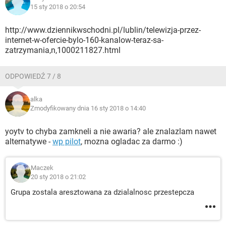
15 sty 2018 o 20:54
http://www.dziennikwschodni.pl/lublin/telewizja-przez-
internet-w-ofercie-bylo-160-kanalow-teraz-sa-
zatrzymania,n,1000211827.html
ODPOWIEDŹ 7 / 8
alka
Zmodyfikowany dnia 16 sty 2018 o 14:40
yoytv to chyba zamkneli a nie awaria? ale znalazlam nawet
alternatywe -
wp pilot
, mozna ogladac za darmo :)
Maczek
20 sty 2018 o 21:02
Grupa zostala aresztowana za dzialalnosc przestepcza