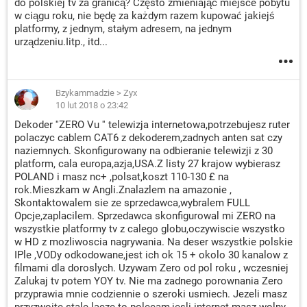
do polskiej tv za granicą? Często zmieniając miejsce pobytu
w ciągu roku, nie będę za każdym razem kupować jakiejś
platformy, z jednym, stałym adresem, na jednym
urządzeniu.Iitp., itd...
Bzykammadzie
>
Zyx
10 lut 2018 o 23:42
Dekoder ''ZERO Vu '' telewizja internetowa,potrzebujesz ruter
polaczyc cablem CAT6 z dekoderem,zadnych anten sat czy
naziemnych. Skonfigurowany na odbieranie telewizji z 30
platform, cala europa,azja,USA.Z listy 27 krajow wybierasz
POLAND i masz nc+ ,polsat,koszt 110-130 £ na
rok.Mieszkam w Angli.Znalazlem na amazonie ,
Skontaktowalem sie ze sprzedawca,wybralem FULL
Opcje,zaplacilem. Sprzedawca skonfigurowal mi ZERO na
wszystkie platformy tv z calego globu,oczywiscie wszystko
w HD z mozliwoscia nagrywania. Na deser wszystkie polskie
IPle ,VODy odkodowane,jest ich ok 15 + okolo 30 kanalow z
filmami dla doroslych. Uzywam Zero od pol roku , wczesniej
Zalukaj tv potem YOY tv. Nie ma zadnego porownania Zero
przyprawia mnie codziennie o szeroki usmiech. Jezeli masz