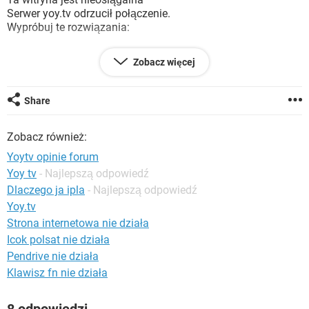
WINDOWS 10
Serwer yoy.tv odrzucił połączenie.
Wypróbuj te rozwiązania:
Sprawdź połączenie
Zobacz więcej
Sprawdź serwer proxy i zaporę sieciową
ERR_CONNECTION_REFUSED
Share
Jestem wściekła i czuję się oszukana.
Zobacz również:
Czy ktoś mi może to wytłumaczyć?
Yoytv opinie forum
Yoy tv
- Najlepszą odpowiedź
Dlaczego ja ipla
- Najlepszą odpowiedź
Yoy.tv
Strona internetowa nie działa
Icok polsat nie działa
Pendrive nie działa
Klawisz fn nie działa