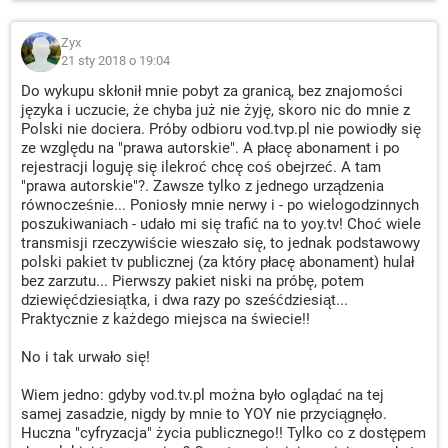
Zyx
21 sty 2018 o 19:04
Do wykupu skłonił mnie pobyt za granicą, bez znajomości
języka i uczucie, że chyba już nie żyję, skoro nic do mnie z
Polski nie dociera. Próby odbioru vod.tvp.pl nie powiodły się
ze względu na "prawa autorskie". A płacę abonament i po
rejestracji loguję się ilekroć chcę coś obejrzeć. A tam
"prawa autorskie"?. Zawsze tylko z jednego urządzenia
równocześnie... Poniosły mnie nerwy i - po wielogodzinnych
poszukiwaniach - udało mi się trafić na to yoy.tv! Choć wiele
transmisji rzeczywiście wieszało się, to jednak podstawowy
polski pakiet tv publicznej (za który płacę abonament) hulał
bez zarzutu... Pierwszy pakiet niski na próbę, potem
dziewięćdziesiątka, i dwa razy po sześćdziesiąt...
Praktycznie z każdego miejsca na świecie!!
No i tak urwało się!
Wiem jedno: gdyby vod.tv.pl można było oglądać na tej
samej zasadzie, nigdy by mnie to YOY nie przyciągnęło.
Huczna "cyfryzacja" życia publicznego!! Tylko co z dostępem