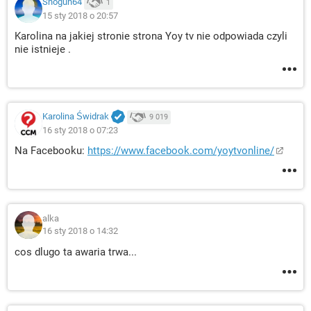
Shogun64
1
15 sty 2018 o 20:57
Karolina na jakiej stronie strona Yoy tv nie odpowiada czyli
nie istnieje .
Karolina Świdrak
9 019
16 sty 2018 o 07:23
Na Facebooku:
https://www.facebook.com/yoytvonline/
alka
16 sty 2018 o 14:32
cos dlugo ta awaria trwa...