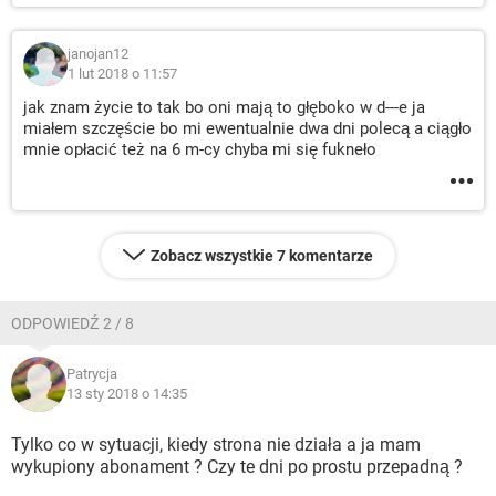
janojan12
1 lut 2018 o 11:57
jak znam życie to tak bo oni mają to głęboko w d---e ja
miałem szczęście bo mi ewentualnie dwa dni polecą a ciągło
mnie opłacić też na 6 m-cy chyba mi się fukneło
Zobacz wszystkie 7 komentarze
ODPOWIEDŹ 2 / 8
Patrycja
13 sty 2018 o 14:35
Tylko co w sytuacji, kiedy strona nie działa a ja mam
wykupiony abonament ? Czy te dni po prostu przepadną ?