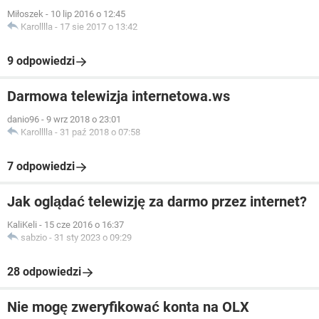
Miłoszek
-
10 lip 2016 o 12:45
Karolllla
-
17 sie 2017 o 13:42
9 odpowiedzi
Darmowa telewizja internetowa.ws
danio96
-
9 wrz 2018 o 23:01
Karolllla
-
31 paź 2018 o 07:58
7 odpowiedzi
Jak oglądać telewizję za darmo przez internet?
KaliKeli
-
15 cze 2016 o 16:37
sabzio
-
31 sty 2023 o 09:29
28 odpowiedzi
Nie mogę zweryfikować konta na OLX