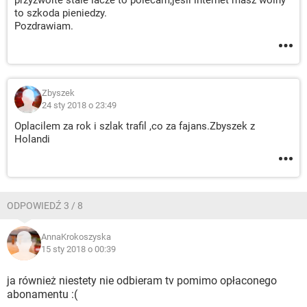
przyzwoite stale lacze to polecam,jesli internet masz wolny
to szkoda pieniedzy.
Pozdrawiam.
Zbyszek
24 sty 2018 o 23:49
Oplacilem za rok i szlak trafil ,co za fajans.Zbyszek z
Holandi
ODPOWIEDŹ 3 / 8
AnnaKrokoszyska
15 sty 2018 o 00:39
ja również niestety nie odbieram tv pomimo opłaconego
abonamentu :(