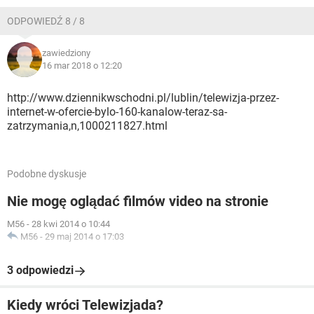
ODPOWIEDŹ 8 / 8
zawiedziony
16 mar 2018 o 12:20
http://www.dziennikwschodni.pl/lublin/telewizja-przez-
internet-w-ofercie-bylo-160-kanalow-teraz-sa-
zatrzymania,n,1000211827.html
Podobne dyskusje
Nie mogę oglądać filmów video na stronie
M56
-
28 kwi 2014 o 10:44
M56
-
29 maj 2014 o 17:03
3 odpowiedzi
Kiedy wróci Telewizjada?