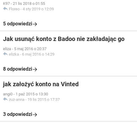
K97
-
21 lis 2018 o 01:55
Floreo
-
4 sty 2019 o 12:09
5 odpowiedzi
Jak usunąć konto z Badoo nie zakładając go
eliza
-
5 maj 2016 o 20:37
elizka
-
6 maj 2016 o 14:29
8 odpowiedzi
jak założyć konto na Vinted
angi0
-
1 paź 2015 o 13:30
zuz-anna
-
19 lis 2015 o 17:37
3 odpowiedzi