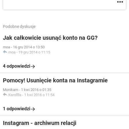
Podobne dyskusje
Jak całkowicie usunąć konto na GG?
moa
-
16 gru 2014 o 13:50
moa
-
19 gru 2014 o 11:15
4 odpowiedzi
Pomocy! Usunięcie konta na Instagramie
Monikam
-
1 kwi 2016 o 01:35
Karolllla
-
1 kwi 2016 o 11:54
1 odpowiedzi
Instagram - archiwum relacji