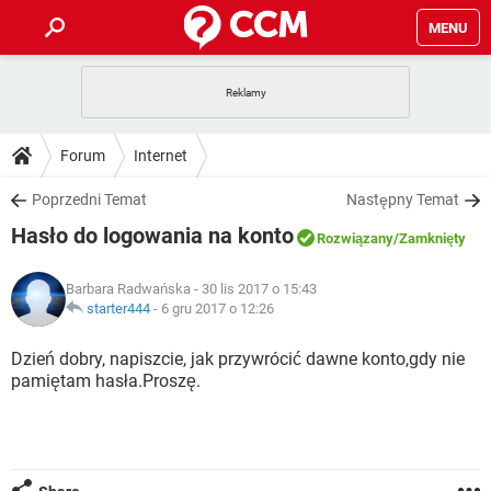
MENU
STRONA GŁÓWNA
YOUTUBE
TIKTOK
PORADY
Forum
Internet
GRY
WHATSAPP
PlayStation
TIKTOK
DO POBRANIA
Poprzedni Temat
Następny Temat
SPOTIFY
NETFLIX
GRY
WHATSAPP
Hasło do logowania na konto
INSTAGRAM
ANDROID
FACEBOOK
TIKTOK
Rozwiązany
/Zamknięty
FORUM
SPOTIFY
NETFLIX
WINDOWS 10
GRY
WHATSAPP
Barbara Radwańska
- 30 lis 2017 o 15:43
INSTAGRAM
COVID-19
FACEBOOK
TIKTOK
ARTYKUŁY
starter444
-
6 gru 2017 o 12:26
IOS
NETFLIX
WINDOWS 10
GRY
WHATSAPP
INSTAGRAM
COVID-19
FACEBOOK
TIKTOK
Dzień dobry, napiszcie, jak przywrócić dawne konto,gdy nie
SPOTIFY
NETFLIX
pamiętam hasła.Proszę.
WINDOWS 10
GRY
WHATSAPP
INSTAGRAM
FACEBOOK
SPOTIFY
NETFLIX
WINDOWS 10
INSTAGRAM
FACEBOOK