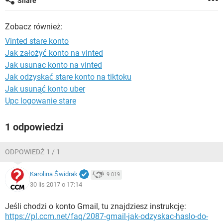
Share
WINDOWS 10
Zobacz również:
Vinted stare konto
Jak założyć konto na vinted
Jak usunac konto na vinted
Jak odzyskać stare konto na tiktoku
Jak usunąć konto uber
Upc logowanie stare
1 odpowiedzi
ODPOWIEDŹ 1 / 1
Karolina Świdrak
9 019
30 lis 2017 o 17:14
Jeśli chodzi o konto Gmail, tu znajdziesz instrukcję:
https://pl.ccm.net/faq/2087-gmail-jak-odzyskac-haslo-do-