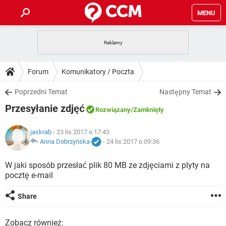
MENU
STRONA GŁÓWNA
YOUTUBE
TIKTOK
PORADY
Forum
Komunikatory / Poczta
GRY
WHATSAPP
PlayStation
TIKTOK
DO POBRANIA
Poprzedni Temat
Następny Temat
SPOTIFY
NETFLIX
GRY
WHATSAPP
Przesyłanie zdjęć
INSTAGRAM
ANDROID
FACEBOOK
TIKTOK
Rozwiązany
/Zamknięty
FORUM
SPOTIFY
NETFLIX
WINDOWS 10
GRY
WHATSAPP
jaskrab
- 23 lis 2017 o 17:43
INSTAGRAM
COVID-19
FACEBOOK
TIKTOK
ARTYKUŁY
Anna Dobrzyńska
-
24 lis 2017 o 09:36
IOS
NETFLIX
WINDOWS 10
GRY
WHATSAPP
INSTAGRAM
COVID-19
FACEBOOK
TIKTOK
W jaki sposób przesłać plik 80 MB ze zdjęciami z plyty na
SPOTIFY
NETFLIX
pocztę e-mail
WINDOWS 10
GRY
WHATSAPP
INSTAGRAM
FACEBOOK
SPOTIFY
NETFLIX
Share
WINDOWS 10
INSTAGRAM
FACEBOOK
Zobacz również: