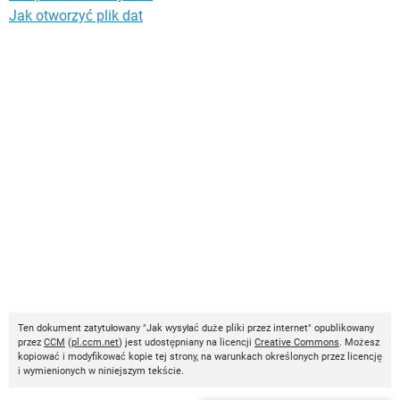
Jak otworzyć plik dat
Ten dokument zatytułowany "Jak wysyłać duże pliki przez internet" opublikowany
przez
CCM
(
pl.ccm.net
) jest udostępniany na licencji
Creative Commons
. Możesz
kopiować i modyfikować kopie tej strony, na warunkach określonych przez licencję
i wymienionych w niniejszym tekście.