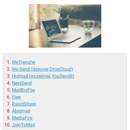
WINDOWS 10
WeTransfer
We Send (dawniej DropCloud)
Hightail (wcześniej YouSendIt)
NextSend
MailBigFile
Free
RapidShare
Abigmail
MediaFire
JoinToMail