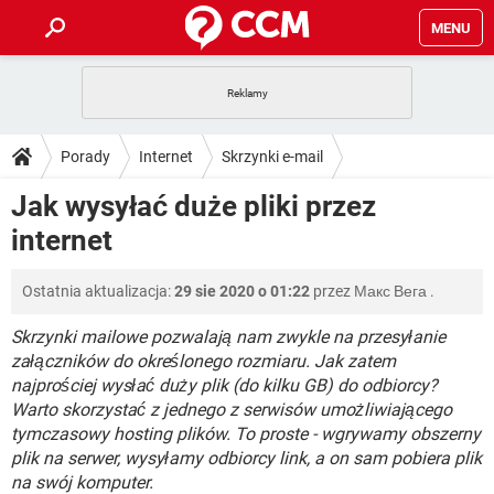
MENU
STRONA GŁÓWNA
YOUTUBE
TIKTOK
PORADY
Porady
Internet
Skrzynki e-mail
GRY
WHATSAPP
PlayStation
TIKTOK
DO POBRANIA
Jak wysyłać duże pliki przez
SPOTIFY
NETFLIX
GRY
WHATSAPP
internet
INSTAGRAM
ANDROID
FACEBOOK
TIKTOK
FORUM
SPOTIFY
NETFLIX
WINDOWS 10
GRY
WHATSAPP
Ostatnia aktualizacja:
29 sie 2020 o 01:22
przez
Макс Вега
.
INSTAGRAM
COVID-19
FACEBOOK
TIKTOK
ARTYKUŁY
IOS
NETFLIX
WINDOWS 10
GRY
WHATSAPP
Skrzynki mailowe pozwalają nam zwykle na przesyłanie
INSTAGRAM
COVID-19
FACEBOOK
TIKTOK
załączników do określonego rozmiaru. Jak zatem
SPOTIFY
NETFLIX
najprościej wysłać duży plik (do kilku GB) do odbiorcy?
WINDOWS 10
GRY
WHATSAPP
Warto skorzystać z jednego z serwisów umożliwiającego
INSTAGRAM
FACEBOOK
SPOTIFY
NETFLIX
tymczasowy hosting plików. To proste - wgrywamy obszerny
WINDOWS 10
plik na serwer, wysyłamy odbiorcy link, a on sam pobiera plik
INSTAGRAM
FACEBOOK
na swój komputer.