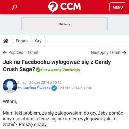
MENU
STRONA GŁÓWNA
YOUTUBE
TIKTOK
PORADY
Forum
Gry
GRY
WHATSAPP
PlayStation
TIKTOK
DO POBRANIA
Poprzedni Temat
Następny Temat
SPOTIFY
NETFLIX
GRY
WHATSAPP
Jak na Facebooku wylogować się z Candy
INSTAGRAM
ANDROID
FACEBOOK
TIKTOK
FORUM
SPOTIFY
NETFLIX
Crush Saga?
Rozwiązany
/Zamknięty
WINDOWS 10
GRY
WHATSAPP
INSTAGRAM
COVID-19
FACEBOOK
TIKTOK
ARTYKUŁY
IOS
NETFLIX
Zinka
- 20 cze 2014 o 15:12
WINDOWS 10
GRY
WHATSAPP
Karolina Świdrak
-
23 cze 2014 o 17:30
INSTAGRAM
COVID-19
FACEBOOK
TIKTOK
SPOTIFY
NETFLIX
Witam,
WINDOWS 10
GRY
WHATSAPP
INSTAGRAM
FACEBOOK
SPOTIFY
NETFLIX
Mam taki problem, że się zalogowałam do gry, żeby pomóc
WINDOWS 10
innym osobom, a teraz się nie umiem wylogować jak t o
INSTAGRAM
FACEBOOK
zrobić? Proszę o rady.