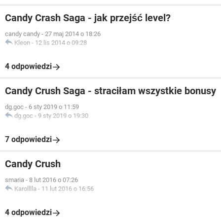
Candy Crash Saga - jak przejść level?
candy candy
-
27 maj 2014 o 18:26
Kleon
-
12 lis 2014 o 09:28
4 odpowiedzi
Candy Crush Saga - straciłam wszystkie bonusy
dg.goc
-
6 sty 2019 o 11:59
dg.goc
-
9 sty 2019 o 19:30
7 odpowiedzi
Candy Crush
smaria
-
8 lut 2016 o 07:26
Karolllla
-
11 lut 2016 o 16:56
4 odpowiedzi