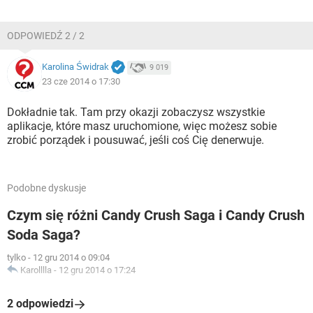
ODPOWIEDŹ 2 / 2
Karolina Świdrak
9 019
23 cze 2014 o 17:30
Dokładnie tak. Tam przy okazji zobaczysz wszystkie
aplikacje, które masz uruchomione, więc możesz sobie
zrobić porządek i pousuwać, jeśli coś Cię denerwuje.
Podobne dyskusje
Czym się różni Candy Crush Saga i Candy Crush
Soda Saga?
tylko
-
12 gru 2014 o 09:04
Karolllla
-
12 gru 2014 o 17:24
2 odpowiedzi