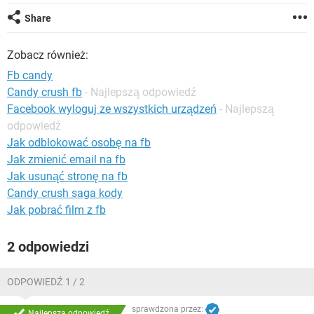
WINDOWS 10
Share
Zobacz również:
Fb candy
Candy crush fb
- Najlepszą odpowiedź
Facebook wyloguj ze wszystkich urządzeń
- Najlepszą
odpowiedź
Jak odblokować osobę na fb
Jak zmienić email na fb
Jak usunąć stronę na fb
Candy crush saga kody
Jak pobrać film z fb
2 odpowiedzi
ODPOWIEDŹ 1 / 2
sprawdzona przez:
Najlepsza odpowiedź