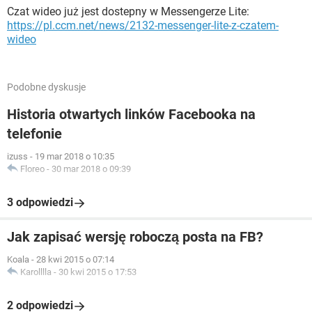
Czat wideo już jest dostepny w Messengerze Lite:
https://pl.ccm.net/news/2132-messenger-lite-z-czatem-
wideo
Podobne dyskusje
Historia otwartych linków Facebooka na
telefonie
izuss
-
19 mar 2018 o 10:35
Floreo
-
30 mar 2018 o 09:39
3 odpowiedzi
Jak zapisać wersję roboczą posta na FB?
Koala
-
28 kwi 2015 o 07:14
Karolllla
-
30 kwi 2015 o 17:53
2 odpowiedzi