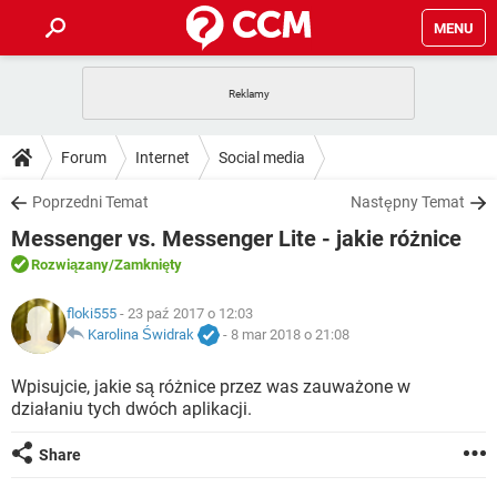
MENU
STRONA GŁÓWNA
YOUTUBE
TIKTOK
PORADY
Forum
Internet
Social media
GRY
WHATSAPP
PlayStation
TIKTOK
DO POBRANIA
Poprzedni Temat
Następny Temat
SPOTIFY
NETFLIX
GRY
WHATSAPP
Messenger vs. Messenger Lite - jakie różnice
INSTAGRAM
ANDROID
FACEBOOK
TIKTOK
FORUM
SPOTIFY
NETFLIX
Rozwiązany
/Zamknięty
WINDOWS 10
GRY
WHATSAPP
INSTAGRAM
COVID-19
FACEBOOK
TIKTOK
ARTYKUŁY
floki555
- 23 paź 2017 o 12:03
IOS
NETFLIX
WINDOWS 10
GRY
WHATSAPP
Karolina Świdrak
-
8 mar 2018 o 21:08
INSTAGRAM
COVID-19
FACEBOOK
TIKTOK
SPOTIFY
NETFLIX
Wpisujcie, jakie są różnice przez was zauważone w
WINDOWS 10
GRY
WHATSAPP
działaniu tych dwóch aplikacji.
INSTAGRAM
FACEBOOK
SPOTIFY
NETFLIX
WINDOWS 10
Share
INSTAGRAM
FACEBOOK