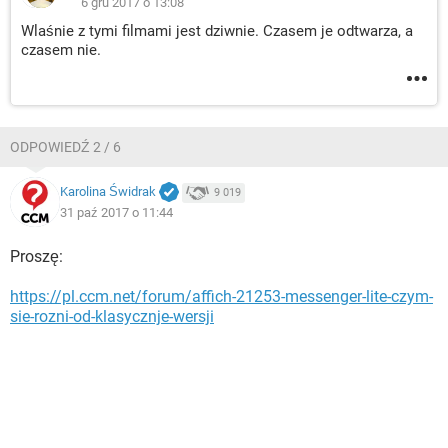
6 gru 2017 o 13:08
Wlaśnie z tymi filmami jest dziwnie. Czasem je odtwarza, a
czasem nie.
ODPOWIEDŹ 2 / 6
Karolina Świdrak
9 019
31 paź 2017 o 11:44
Proszę:
https://pl.ccm.net/forum/affich-21253-messenger-lite-czym-
sie-rozni-od-klasycznje-wersji