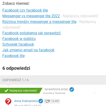
WINDOWS 10
Zobacz również:
Facebook czy facebook lite
Messenger vs messenger lite 2022
- Najlepszą odpowiedź
Różnica między messenger a messenger lite
- Najlepszą
odpowiedź
Facebook polubienia jak sprawdzić
Facebook w pobliżu
Schowek facebook
Jak zmienic email na facebook
Facebook lite
6 odpowiedzi
ODPOWIEDŹ 1 / 6
sprawdzona przez:
Najlepsza odpowiedź
Karolina Świdrak
Anna Dobrzyńska
13 497
23 paź 2017 o 12:10