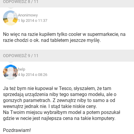
ODPOWIEDŹ 8 / 11
Anonimowy
1 lip 2014 o 11:37
No więc na razie kupiłem tylko cooler w supermarkecie, na
razie chodzi o ok. nad tabletem jeszcze myślę.
ODPOWIEDŹ 9 / 11
help
4 lip 2014 o 08:26
Ja też bym nie kupował w Tesco, słyszałem, że tam
sprzedają urządzenia niby tego samego modelu, ale o
gorszych parametrach. Z zewnątrz niby to samo a od
wewnątrz jednak nie. I stąd takie niskie ceny.
Na Twoim miejscu wybrałbym model a potem poszukał
gdzie w necie jest najlepsza cena na takie komputery.
Pozdrawiam!