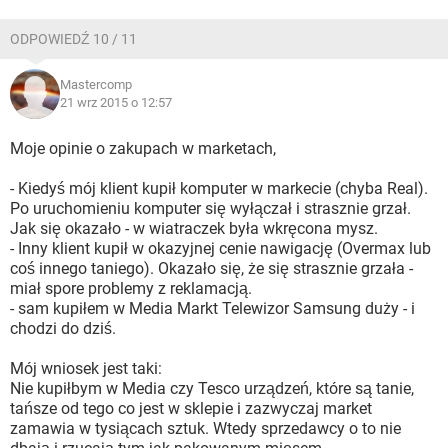
ODPOWIEDŹ 10 / 11
Mastercomp
21 wrz 2015 o 12:57
Moje opinie o zakupach w marketach,
- Kiedyś mój klient kupił komputer w markecie (chyba Real).
Po uruchomieniu komputer się wyłączał i strasznie grzał.
Jak się okazało - w wiatraczek była wkręcona mysz.
- Inny klient kupił w okazyjnej cenie nawigację (Overmax lub
coś innego taniego). Okazało się, że się strasznie grzała -
miał spore problemy z reklamacją.
- sam kupiłem w Media Markt Telewizor Samsung duży - i
chodzi do dziś.
Mój wniosek jest taki:
Nie kupiłbym w Media czy Tesco urządzeń, które są tanie,
tańsze od tego co jest w sklepie i zazwyczaj market
zamawia w tysiącach sztuk. Wtedy sprzedawcy o to nie