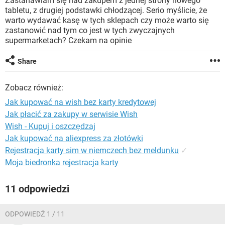
Zastanawiam się nad zakupem z jednej strony nowego
WINDOWS 10
tabletu, z drugiej podstawki chłodzącej. Serio myślicie, że
warto wydawać kasę w tych sklepach czy może warto się
zastanowić nad tym co jest w tych zwyczajnych
supermarketach? Czekam na opinie
Share
Zobacz również:
Jak kupować na wish bez karty kredytowej
Jak płacić za zakupy w serwisie Wish
Wish - Kupuj i oszczędzaj
Jak kupować na aliexpress za złotówki
Rejestracja karty sim w niemczech bez meldunku
✓
Moja biedronka rejestracja karty
11 odpowiedzi
ODPOWIEDŹ 1 / 11