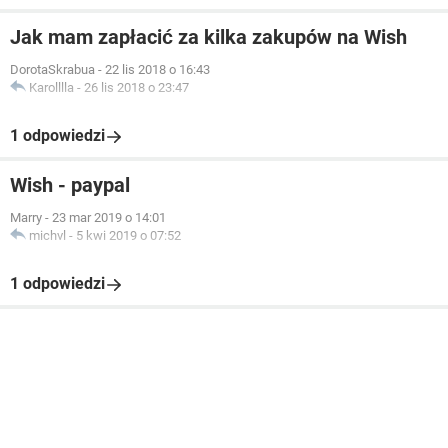
Jak mam zapłacić za kilka zakupów na Wish
DorotaSkrabua
-
22 lis 2018 o 16:43
Karolllla
-
26 lis 2018 o 23:47
1 odpowiedzi
Wish - paypal
Marry
-
23 mar 2019 o 14:01
michvl
-
5 kwi 2019 o 07:52
1 odpowiedzi