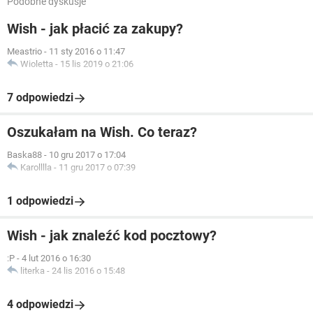
Podobne dyskusje
Wish - jak płacić za zakupy?
Meastrio
-
11 sty 2016 o 11:47
Wioletta
-
15 lis 2019 o 21:06
7 odpowiedzi
Oszukałam na Wish. Co teraz?
Baska88
-
10 gru 2017 o 17:04
Karolllla
-
11 gru 2017 o 07:39
1 odpowiedzi
Wish - jak znaleźć kod pocztowy?
:P
-
4 lut 2016 o 16:30
literka
-
24 lis 2016 o 15:48
4 odpowiedzi