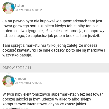
Stefan
23 cze 2014 o 10:22
Ja na pewno bym nie kupował w supermarketach tam jest
towar gorszego sortu, kupiłem kiedyś tablet niby tanio, a
potem co dwa tyogdnie jeżdzenie z reklamacją, do naprawy
itd, co z tego, że zapłacisz jak potem będzies tam jeżdził.
Tani sprzęt z marketu ma tylko jedną zaletę, że możesz
dokupić klawiaturki i te inne gadźety, bo to nie są markowe i
wszystko pasuje.
ODPOWIEDŹ 5 / 11
Krimz98
23 cze 2014 o 16:25
W tych niby elektronicznych supermarketach tez jest towar
gorszej jakości ja bym uderzał w allegro albo sklepy
komputerowe internetowe, chyba że znasz jakieś
nieinternetowe