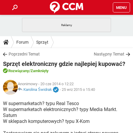
MENU
STRONA GŁÓWNA
YOUTUBE
TIKTOK
PORADY
Forum
Sprzęt
GRY
WHATSAPP
PlayStation
TIKTOK
DO POBRANIA
Poprzedni Temat
Następny Temat
SPOTIFY
NETFLIX
GRY
WHATSAPP
Sprzęt elektroniczny gdzie najlepiej kupować?
INSTAGRAM
ANDROID
FACEBOOK
TIKTOK
FORUM
SPOTIFY
NETFLIX
Rozwiązany
/Zamknięty
WINDOWS 10
GRY
WHATSAPP
INSTAGRAM
COVID-19
FACEBOOK
TIKTOK
ARTYKUŁY
Anonimowy
- 20 cze 2014 o 12:22
IOS
NETFLIX
WINDOWS 10
GRY
WHATSAPP
Karolina Świdrak
-
25 wrz 2015 o 15:40
INSTAGRAM
COVID-19
FACEBOOK
TIKTOK
SPOTIFY
NETFLIX
W supermarketach? typu Real Tesco
WINDOWS 10
GRY
WHATSAPP
W supermarketach elektronicznych? typy Media Markt.
INSTAGRAM
FACEBOOK
Saturn
SPOTIFY
NETFLIX
WINDOWS 10
W sklepach komputerowych? typu X-Kom
INSTAGRAM
FACEBOOK