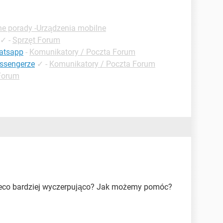
ne porady -Urządzenia mobilne
✓
-
Sprzęt Forum
atsapp
-
Komunikatory / Poczta Forum
ssengerze
✓
-
Komunikatory / Poczta Forum
Forum
ieco bardziej wyczerpująco? Jak możemy pomóc?