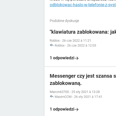
odblokowac-haslo-w-telefonie-z-sy
Podobne dyskusje
"klawiatura zablokowana: ja
Roblox
-
26 cze 2022 à 11:21
Roblox
-
26 cze 2022 à 12:03
1 odpowiedzi
Messenger czy jest szansa s
zablokowaną.
Marcin63700
-
25 sty 2021 à 13:28
MaximCCM
-
26 sty 2021 à 17:41
1 odpowiedzi