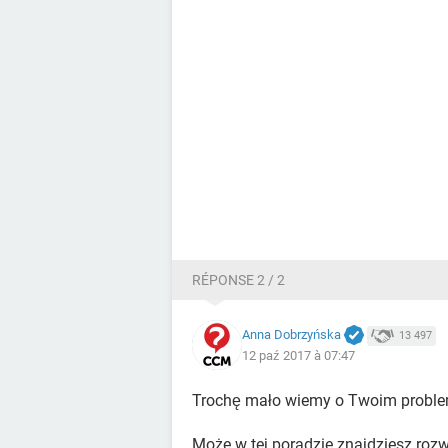
RÉPONSE 2 / 2
Anna Dobrzyńska
13 497
12 paź 2017 à 07:47
Trochę mało wiemy o Twoim problem
Może w tej poradzie znajdziesz roz