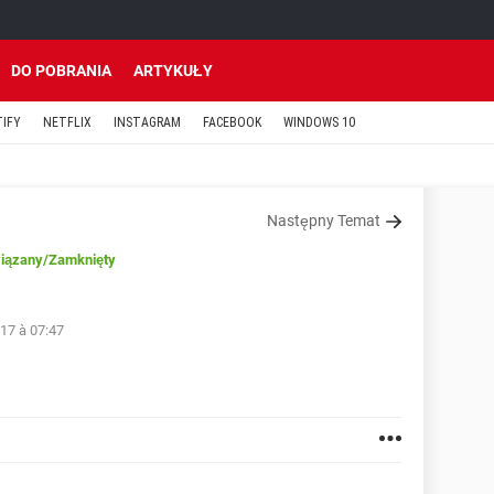
DO POBRANIA
ARTYKUŁY
TIFY
NETFLIX
INSTAGRAM
FACEBOOK
WINDOWS 10
Następny Temat
iązany
/Zamknięty
17 à 07:47