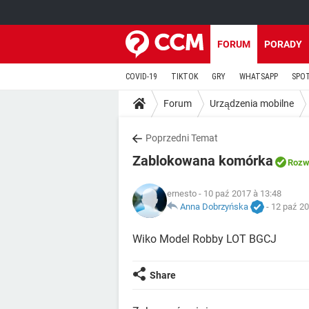
FORUM
PORADY
COVID-19
TIKTOK
GRY
WHATSAPP
SPO
Forum
Urządzenia mobilne
Poprzedni Temat
Zablokowana komórka
Rozw
ernesto
- 10 paź 2017 à 13:48
Anna Dobrzyńska
-
12 paź 20
Wiko Model Robby LOT BGCJ
Share