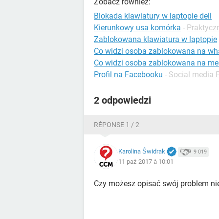
Zobacz również:
Blokada klawiatury w laptopie dell
Kierunkowy usa komórka
-
Praktycz
Zablokowana klawiatura w laptopie
Co widzi osoba zablokowana na wh
Co widzi osoba zablokowana na me
Profil na Facebooku
-
Social media 
2 odpowiedzi
RÉPONSE 1 / 2
Karolina Świdrak
9 019
11 paź 2017 à 10:01
Czy możesz opisać swój problem n