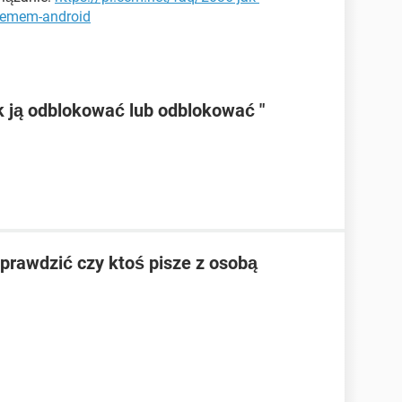
stemem-android
k ją odblokować lub odblokować "
prawdzić czy ktoś pisze z osobą