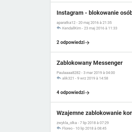
Instagram - blokowanie osó
aparatka12
-
20 maj 2016 à 21:35
KendallKim
-
23 maj 2016 à 11:33
2 odpowiedzi
Zablokowany Messenger
Paulaaaa8282
-
3 mar 2019 à 04:00
alik321
-
9 wrz 2019 à 14:58
4 odpowiedzi
Wzajemne zablokowanie kon
zwykla_olka
-
7 lip 2018 à 07:29
Floreo
-
10 lip 2018 à 08:45