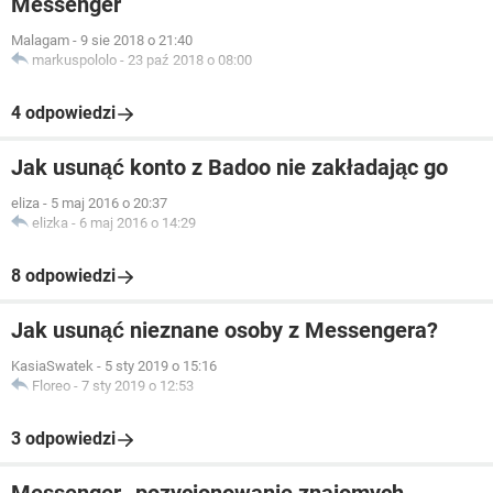
Messenger
Malagam
-
9 sie 2018 o 21:40
markuspololo
-
23 paź 2018 o 08:00
4 odpowiedzi
Jak usunąć konto z Badoo nie zakładając go
eliza
-
5 maj 2016 o 20:37
elizka
-
6 maj 2016 o 14:29
8 odpowiedzi
Jak usunąć nieznane osoby z Messengera?
KasiaSwatek
-
5 sty 2019 o 15:16
Floreo
-
7 sty 2019 o 12:53
3 odpowiedzi