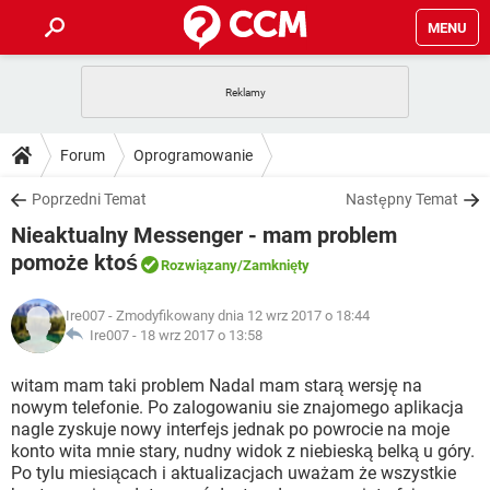
MENU
STRONA GŁÓWNA
YOUTUBE
TIKTOK
PORADY
Forum
Oprogramowanie
GRY
WHATSAPP
PlayStation
TIKTOK
DO POBRANIA
Poprzedni Temat
Następny Temat
SPOTIFY
NETFLIX
GRY
WHATSAPP
Nieaktualny Messenger - mam problem
INSTAGRAM
ANDROID
FACEBOOK
TIKTOK
FORUM
SPOTIFY
NETFLIX
pomoże ktoś
Rozwiązany
/Zamknięty
WINDOWS 10
GRY
WHATSAPP
INSTAGRAM
COVID-19
FACEBOOK
TIKTOK
ARTYKUŁY
IOS
NETFLIX
Ire007
- Zmodyfikowany dnia 12 wrz 2017 o 18:44
WINDOWS 10
GRY
WHATSAPP
Ire007 -
18 wrz 2017 o 13:58
INSTAGRAM
COVID-19
FACEBOOK
TIKTOK
SPOTIFY
NETFLIX
witam mam taki problem Nadal mam starą wersję na
WINDOWS 10
GRY
WHATSAPP
INSTAGRAM
FACEBOOK
nowym telefonie. Po zalogowaniu sie znajomego aplikacja
SPOTIFY
NETFLIX
nagle zyskuje nowy interfejs jednak po powrocie na moje
WINDOWS 10
konto wita mnie stary, nudny widok z niebieską belką u góry.
INSTAGRAM
FACEBOOK
Po tylu miesiącach i aktualizacjach uważam że wszystkie