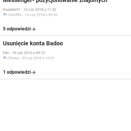
Messenger- pozycjonowanie znajomych
Kwiatek91
-
13 cze 2018 o 11:52
Karolllla
-
14 cze 2018 o 06:55
5 odpowiedzi
Usunięcie konta Badoo
Kiki
-
19 cze 2016 o 09:13
Floreo
-
20 cze 2016 o 10:41
1 odpowiedzi