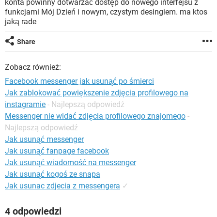
konta powinny dotwarzać dostęp do nowego interfejsu z
WINDOWS 10
funkcjami Mój Dzień i nowym, czystym desingiem. ma ktos
jaką rade
Share
Zobacz również:
Facebook messenger jak usunąć po śmierci
Jak zablokować powiększenie zdjęcia profilowego na
instagramie
- Najlepszą odpowiedź
Messenger nie widać zdjęcia profilowego znajomego
-
Najlepszą odpowiedź
Jak usunąć messenger
Jak usunąć fanpage facebook
Jak usunąć wiadomość na messenger
Jak usunąć kogoś ze snapa
Jak usunac zdjecia z messengera
✓
4 odpowiedzi