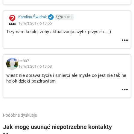
Karolina Świdrak
9 019
18 wrz 2017 o 13:56
Trzymam kciuki, żeby aktualizacja szybk przyszła... ;)
Ire007
18 wrz 2017 o 13:58
wiesz nie sprawa zycia i smierci ale mysle co jest nie tak he
he ok dzieki pozdrawiam
Podobne dyskusje
Jak mogę usunąć niepotrzebne kontakty