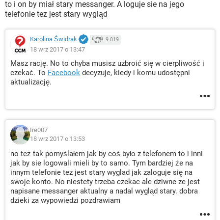
to i on by miał stary messanger. A loguje sie na jego
telefonie tez jest stary wygląd
Karolina Świdrak
9 019
18 wrz 2017 o 13:47
Masz rację. No to chyba musisz uzbroić się w cierpliwość i
czekać. To
Facebook
decyzuje, kiedy i komu udostępni
aktualizację.
Ire007
18 wrz 2017 o 13:53
no też tak pomyślałem jak by coś było z telefonem to i inni
jak by sie logowali mieli by to samo. Tym bardziej że na
innym telefonie tez jest stary wyglad jak zaloguje się na
swoje konto. No niestety trzeba czekac ale dziwne ze jest
napisane messanger aktualny a nadal wygląd stary. dobra
dzieki za wypowiedzi pozdrawiam