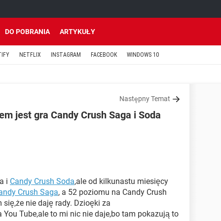
DO POBRANIA
ARTYKUŁY
TIFY
NETFLIX
INSTAGRAM
FACEBOOK
WINDOWS 10
Następny Temat
em jest gra Candy Crush Saga i Soda
a i
Candy Crush Soda
,ale od kilkunastu miesięcy
andy Crush Saga
, a 52 poziomu na Candy Crush
ię,że nie daję rady. Dzioęki za
ou Tube,ale to mi nic nie daje,bo tam pokazują to