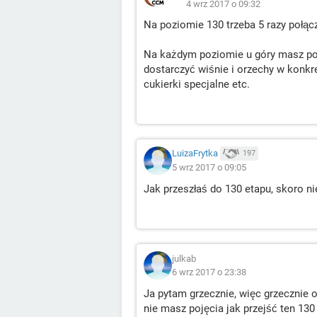
4 wrz 2017 o 09:32
Na poziomie 130 trzeba 5 razy połąc
Na każdym poziomie u góry masz pok
dostarczyć wiśnie i orzechy w konkre
cukierki specjalne etc.
LuizaFrytka
197
5 wrz 2017 o 09:05
Jak przeszłaś do 130 etapu, skoro ni
julkab
6 wrz 2017 o 23:38
Ja pytam grzecznie, więc grzecznie o
nie masz pojęcia jak przejść ten 13