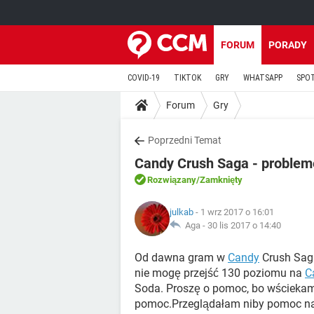
FORUM
PORADY
COVID-19
TIKTOK
GRY
WHATSAPP
SPO
Forum
Gry
Poprzedni Temat
Candy Crush Saga - problem
Rozwiązany
/Zamknięty
julkab
- 1 wrz 2017 o 16:01
Aga -
30 lis 2017 o 14:40
Od dawna gram w
Candy
Crush Sag
nie mogę przejść 130 poziomu na
C
Soda. Proszę o pomoc, bo wściekam s
pomoc.Przeglądałam niby pomoc na Y