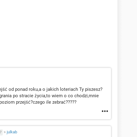
jść od ponad roku,a o jakich loteriach Ty piszesz?
grania po stracie życia,to wiem o co chodzi,mnie
 poziom przejść?czego ile zebrać?????
>
julkab
7