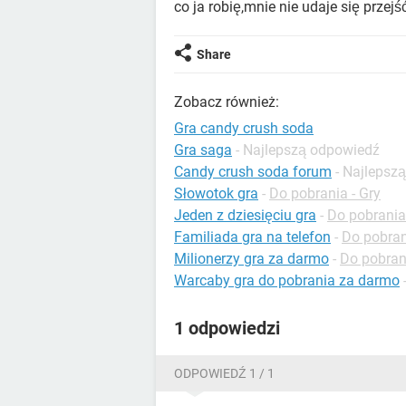
co ja robię,mnie nie udaje się przej
Share
Zobacz również:
Gra candy crush soda
Gra saga
- Najlepszą odpowiedź
Candy crush soda forum
- Najlepsz
Słowotok gra
-
Do pobrania - Gry
Jeden z dziesięciu gra
-
Do pobrania
Familiada gra na telefon
-
Do pobran
Milionerzy gra za darmo
-
Do pobrani
Warcaby gra do pobrania za darmo
1 odpowiedzi
ODPOWIEDŹ 1 / 1