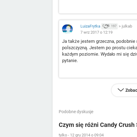
LuizaFrytka
>
julkab
197
7 wrz 2017 o 12:19
Ja także jestem grzeczna, podobnie m
polszczyzną. Jestem po prostu cieka
każdym poziomie. Wydało mi się dziw
pytanie.
Zobac
Podobne dyskusje
Czym się różni Candy Crush
tylko
-
12 gru 2014 o 09:04