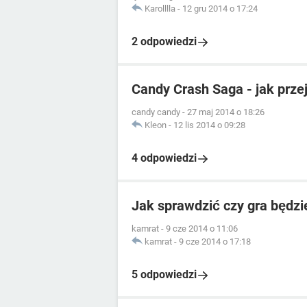
Karolllla
-
12 gru 2014 o 17:24
2 odpowiedzi
Candy Crash Saga - jak przej
candy candy
-
27 maj 2014 o 18:26
Kleon
-
12 lis 2014 o 09:28
4 odpowiedzi
Jak sprawdzić czy gra będz
kamrat
-
9 cze 2014 o 11:06
kamrat
-
9 cze 2014 o 17:18
5 odpowiedzi