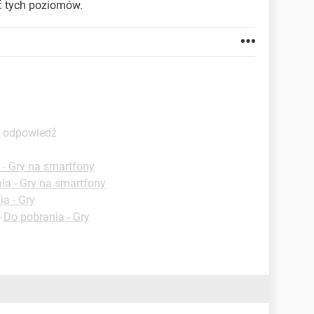
ść tych poziomów.
ą odpowiedź
 - Gry na smartfony
ia - Gry na smartfony
a - Gry
-
Do pobrania - Gry