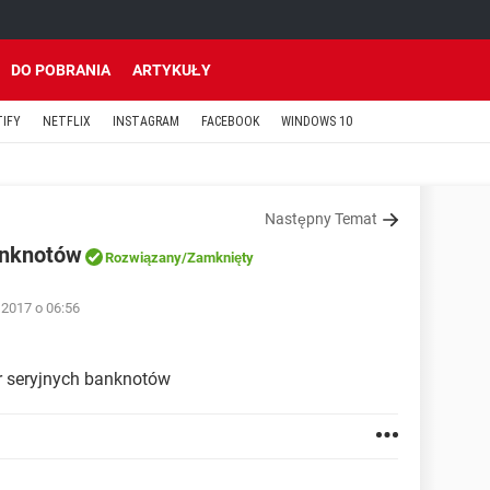
DO POBRANIA
ARTYKUŁY
TIFY
NETFLIX
INSTAGRAM
FACEBOOK
WINDOWS 10
Następny Temat
anknotów
Rozwiązany
/Zamknięty
 2017 o 06:56
nr seryjnych banknotów