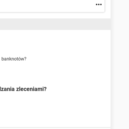
i banknotów?
dzania zleceniami?