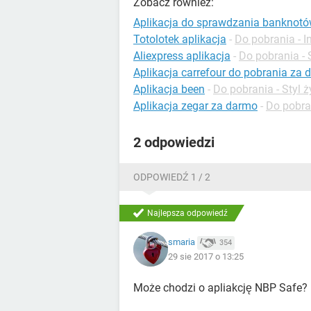
Zobacz również:
Aplikacja do sprawdzania banknot
Totolotek aplikacja
-
Do pobrania - I
Aliexpress aplikacja
-
Do pobrania - 
Aplikacja carrefour do pobrania za 
Aplikacja been
-
Do pobrania - Styl ż
Aplikacja zegar za darmo
-
Do pobran
2 odpowiedzi
ODPOWIEDŹ 1 / 2
Najlepsza odpowiedź
smaria
354
29 sie 2017 o 13:25
Może chodzi o apliakcję NBP Safe?