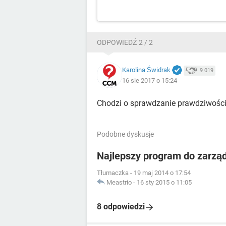
ODPOWIEDŹ 2 / 2
Karolina Świdrak
9 019
16 sie 2017 o 15:24
Chodzi o sprawdzanie prawdziwośc
Podobne dyskusje
Najlepszy program do zarzą
Tłumaczka
-
19 maj 2014 o 17:54
Meastrio
-
16 sty 2015 o 11:05
8 odpowiedzi