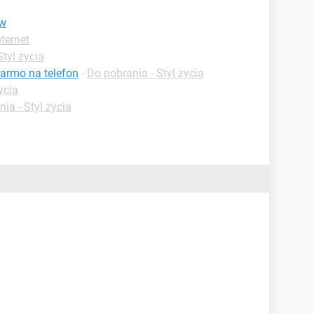
ów
nternet
Styl życia
darmo na telefon
-
Do pobrania - Styl życia
ycia
ia - Styl życia