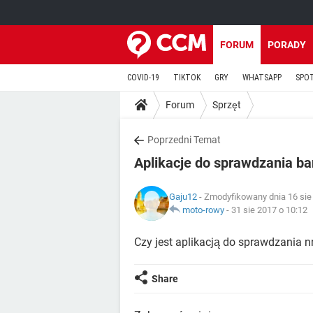
FORUM
PORADY
COVID-19
TIKTOK
GRY
WHATSAPP
SPO
Forum
Sprzęt
Poprzedni Temat
Aplikacje do sprawdzania b
Gaju12
- Zmodyfikowany dnia 16 sie
moto-rowy
-
31 sie 2017 o 10:12
Czy jest aplikacją do sprawdzania 
Share