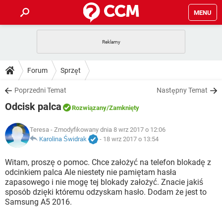
MENU
STRONA GŁÓWNA
YOUTUBE
TIKTOK
PORADY
Forum
Sprzęt
GRY
WHATSAPP
PlayStation
TIKTOK
DO POBRANIA
Poprzedni Temat
Następny Temat
SPOTIFY
NETFLIX
GRY
WHATSAPP
Odcisk palca
INSTAGRAM
ANDROID
FACEBOOK
TIKTOK
Rozwiązany
/Zamknięty
FORUM
SPOTIFY
NETFLIX
WINDOWS 10
GRY
WHATSAPP
Teresa
- Zmodyfikowany dnia 8 wrz 2017 o 12:06
INSTAGRAM
COVID-19
FACEBOOK
TIKTOK
ARTYKUŁY
Karolina Świdrak
-
18 wrz 2017 o 13:54
IOS
NETFLIX
WINDOWS 10
GRY
WHATSAPP
INSTAGRAM
COVID-19
FACEBOOK
TIKTOK
Witam, proszę o pomoc. Chce założyć na telefon blokadę z
SPOTIFY
NETFLIX
odcinkiem palca Ale niestety nie pamiętam hasła
WINDOWS 10
GRY
WHATSAPP
zapasowego i nie mogę tej blokady założyć. Znacie jakiś
INSTAGRAM
FACEBOOK
sposób dzięki któremu odzyskam hasło. Dodam że jest to
SPOTIFY
NETFLIX
WINDOWS 10
Samsung A5 2016.
INSTAGRAM
FACEBOOK