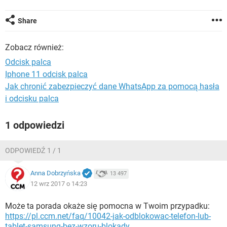
WINDOWS 10
Share
Zobacz również:
Odcisk palca
Iphone 11 odcisk palca
Jak chronić zabezpieczyć dane WhatsApp za pomocą hasła
i odcisku palca
1 odpowiedzi
ODPOWIEDŹ 1 / 1
Anna Dobrzyńska
13 497
12 wrz 2017 o 14:23
Może ta porada okaże się pomocna w Twoim przypadku:
https://pl.ccm.net/faq/10042-jak-odblokowac-telefon-lub-
tablet-samsung-bez-wzoru-blokady