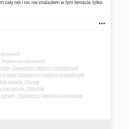
 cały net i nic nie znalazłem w tym temacie, tylko
 odpowiedź
- Najlepszą odpowiedź
orady -Operatorzy telefonii komórkowej
e porady -Operatorzy telefonii komórkowej
zne porady -Orange
czne porady -T-Mobile
 porady -Operatorzy telefonii komórkowej