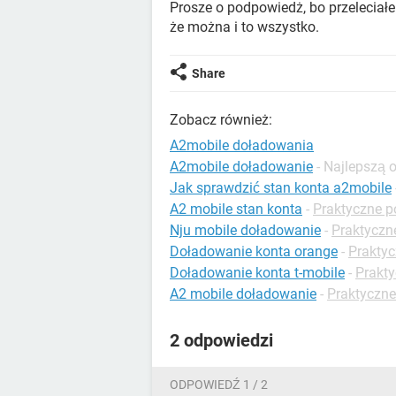
Prosze o podpowiedż, bo przeleciałem
że można i to wszystko.
Share
Zobacz również:
A2mobile doładowania
A2mobile doładowanie
- Najlepszą
Jak sprawdzić stan konta a2mobile
A2 mobile stan konta
-
Praktyczne p
Nju mobile doładowanie
-
Praktyczn
Doładowanie konta orange
-
Praktyc
Doładowanie konta t-mobile
-
Prakty
A2 mobile doładowanie
-
Praktyczne
2 odpowiedzi
ODPOWIEDŹ 1 / 2