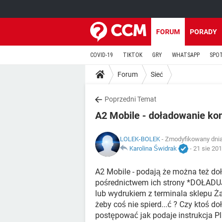
FORUM
PORADY
COVID-19
TIKTOK
GRY
WHATSAPP
SPO
Forum
Sieć
Poprzedni Temat
A2 Mobile - doładowanie ko
LOLEK-BOLEK
- Zmodyfikowany dnia
Karolina Świdrak
-
21 sie 201
A2 Mobile - podają że można też d
pośrednictwem ich strony *DOŁADU
lub wydrukiem z terminala sklepu Ż
żeby coś nie spierd...ć ? Czy ktoś 
postępować jak podaje instrukcja Plus