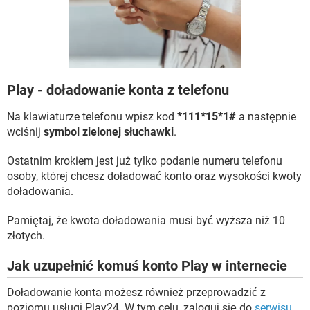
WINDOWS 10
Play - doładowanie konta z telefonu
Na klawiaturze telefonu wpisz kod
*111*15*1#
a następnie
wciśnij
symbol zielonej słuchawki
.
Ostatnim krokiem jest już tylko podanie numeru telefonu
osoby, której chcesz doładować konto oraz wysokości kwoty
doładowania.
Pamiętaj, że kwota doładowania musi być wyższa niż 10
złotych.
Jak uzupełnić komuś konto Play w internecie
Doładowanie konta możesz również przeprowadzić z
poziomu usługi Play24. W tym celu, zaloguj się do
serwisu