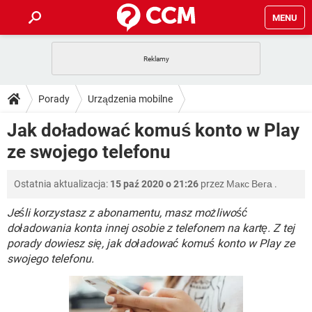
MENU
STRONA GŁÓWNA
YOUTUBE
TIKTOK
PORADY
Porady
Urządzenia mobilne
GRY
WHATSAPP
PlayStation
TIKTOK
DO POBRANIA
Jak doładować komuś konto w Play
Operatorzy telefonii komórkowej
Play
SPOTIFY
NETFLIX
GRY
WHATSAPP
ze swojego telefonu
INSTAGRAM
ANDROID
FACEBOOK
TIKTOK
FORUM
SPOTIFY
NETFLIX
WINDOWS 10
GRY
WHATSAPP
Ostatnia aktualizacja:
15 paź 2020 o 21:26
przez
Макс Вега
.
INSTAGRAM
COVID-19
FACEBOOK
TIKTOK
ARTYKUŁY
IOS
NETFLIX
WINDOWS 10
GRY
WHATSAPP
Jeśli korzystasz z abonamentu, masz możliwość
INSTAGRAM
COVID-19
FACEBOOK
TIKTOK
doładowania konta innej osobie z telefonem na kartę. Z tej
SPOTIFY
NETFLIX
porady dowiesz się, jak doładować komuś konto w Play ze
WINDOWS 10
GRY
WHATSAPP
swojego telefonu.
INSTAGRAM
FACEBOOK
SPOTIFY
NETFLIX
WINDOWS 10
INSTAGRAM
FACEBOOK