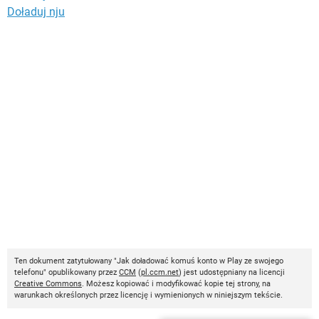
Doładuj nju
Ten dokument zatytułowany "Jak doładować komuś konto w Play ze swojego
telefonu" opublikowany przez
CCM
(
pl.ccm.net
) jest udostępniany na licencji
Creative Commons
. Możesz kopiować i modyfikować kopie tej strony, na
warunkach określonych przez licencję i wymienionych w niniejszym tekście.