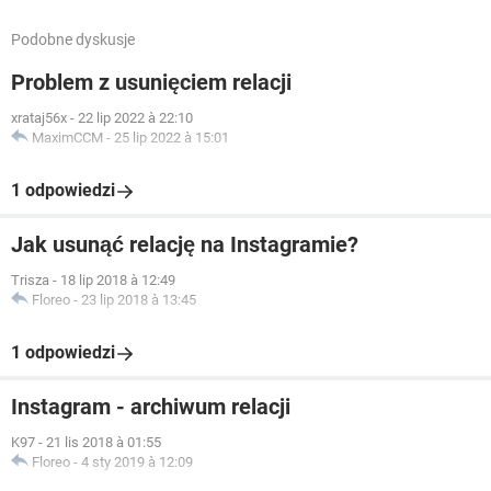
Podobne dyskusje
Problem z usunięciem relacji
xrataj56x
-
22 lip 2022 à 22:10
MaximCCM
-
25 lip 2022 à 15:01
1 odpowiedzi
Jak usunąć relację na Instagramie?
Trisza
-
18 lip 2018 à 12:49
Floreo
-
23 lip 2018 à 13:45
1 odpowiedzi
Instagram - archiwum relacji
K97
-
21 lis 2018 à 01:55
Floreo
-
4 sty 2019 à 12:09