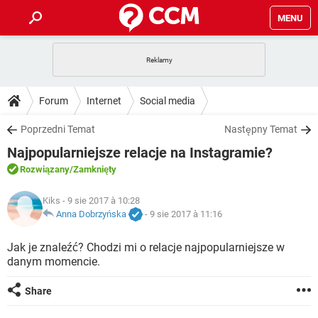
MENU
STRONA GŁÓWNA
YOUTUBE
TIKTOK
PORADY
Forum
Internet
Social media
GRY
WHATSAPP
PlayStation
TIKTOK
DO POBRANIA
Poprzedni Temat
Następny Temat
SPOTIFY
NETFLIX
GRY
WHATSAPP
Najpopularniejsze relacje na Instagramie?
INSTAGRAM
ANDROID
FACEBOOK
TIKTOK
FORUM
SPOTIFY
NETFLIX
Rozwiązany
/Zamknięty
WINDOWS 10
GRY
WHATSAPP
INSTAGRAM
COVID-19
FACEBOOK
TIKTOK
ARTYKUŁY
Kiks
- 9 sie 2017 à 10:28
IOS
NETFLIX
WINDOWS 10
GRY
WHATSAPP
Anna Dobrzyńska
-
9 sie 2017 à 11:16
INSTAGRAM
COVID-19
FACEBOOK
TIKTOK
SPOTIFY
NETFLIX
Jak je znaleźć? Chodzi mi o relacje najpopularniejsze w
WINDOWS 10
GRY
WHATSAPP
danym momencie.
INSTAGRAM
FACEBOOK
SPOTIFY
NETFLIX
WINDOWS 10
Share
INSTAGRAM
FACEBOOK