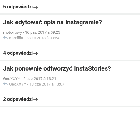
5 odpowiedzi
Jak edytować opis na Instagramie?
moto-rowy
-
16 paź 2017 à 09:23
Karolllla
-
28 lut 2018 à 09:54
4 odpowiedzi
Jak ponownie odtworzyć InstaStories?
GeoXXYY
-
2 cze 2017 à 13:21
GeoXXYY
-
13 cze 2017 à 13:07
2 odpowiedzi