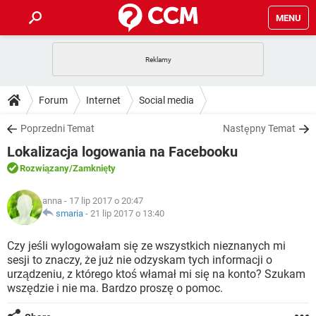
MENU
STRONA GŁÓWNA
YOUTUBE
TIKTOK
PORADY
Forum
Internet
Social media
GRY
WHATSAPP
PlayStation
TIKTOK
DO POBRANIA
Poprzedni Temat
Następny Temat
SPOTIFY
NETFLIX
GRY
WHATSAPP
Lokalizacja logowania na Facebooku
INSTAGRAM
ANDROID
FACEBOOK
TIKTOK
FORUM
SPOTIFY
NETFLIX
Rozwiązany
/Zamknięty
WINDOWS 10
GRY
WHATSAPP
INSTAGRAM
COVID-19
FACEBOOK
TIKTOK
ARTYKUŁY
IOS
anna
- 17 lip 2017 o 20:47
NETFLIX
WINDOWS 10
GRY
WHATSAPP
smaria
-
21 lip 2017 o 13:40
INSTAGRAM
COVID-19
FACEBOOK
TIKTOK
SPOTIFY
NETFLIX
Czy jeśli wylogowałam się ze wszystkich nieznanych mi
WINDOWS 10
GRY
WHATSAPP
sesji to znaczy, że już nie odzyskam tych informacji o
INSTAGRAM
FACEBOOK
urządzeniu, z którego ktoś włamał mi się na konto? Szukam
SPOTIFY
NETFLIX
WINDOWS 10
wszędzie i nie ma. Bardzo proszę o pomoc.
INSTAGRAM
FACEBOOK