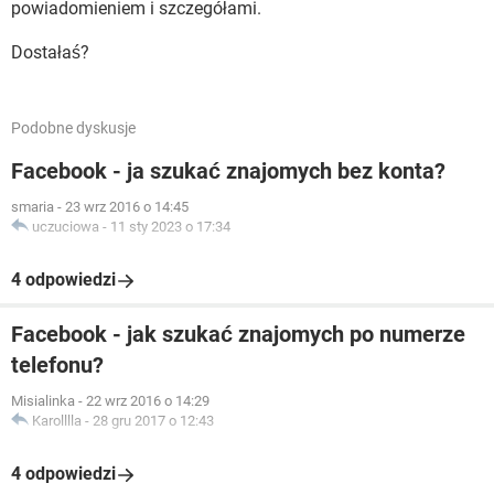
powiadomieniem i szczegółami.
Dostałaś?
Podobne dyskusje
Facebook - ja szukać znajomych bez konta?
smaria
-
23 wrz 2016 o 14:45
uczuciowa
-
11 sty 2023 o 17:34
4 odpowiedzi
Facebook - jak szukać znajomych po numerze
telefonu?
Misialinka
-
22 wrz 2016 o 14:29
Karolllla
-
28 gru 2017 o 12:43
4 odpowiedzi