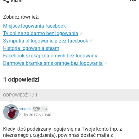
Share
WINDOWS 10
Zobacz również:
Miejsce logowania facebook
Tv online za darmo bez logowania
✓
Sympatia pl logowanie przez facebook
✓
Historia logowania steam
Facebook szukaj znajomych bez logowania
Darmowa bramka sms orange bez logowania
✓
1 odpowiedzi
ODPOWIEDŹ 1 / 1
smaria
354
21 lip 2017 o 13:40
Kiedy ktoś podejrzany loguje się na Twoje konto (np. z
nieznanego urządzenia), powinnaś dostać maila z