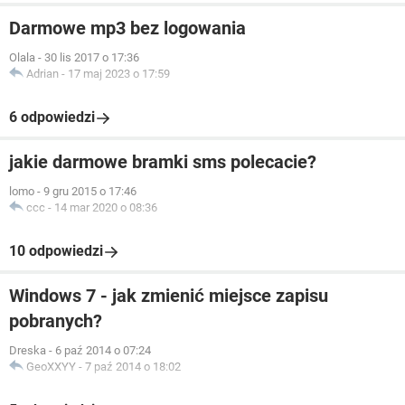
Darmowe mp3 bez logowania
Olala
-
30 lis 2017 o 17:36
Adrian
-
17 maj 2023 o 17:59
6 odpowiedzi
jakie darmowe bramki sms polecacie?
lomo
-
9 gru 2015 o 17:46
ccc
-
14 mar 2020 o 08:36
10 odpowiedzi
Windows 7 - jak zmienić miejsce zapisu
pobranych?
Dreska
-
6 paź 2014 o 07:24
GeoXXYY
-
7 paź 2014 o 18:02