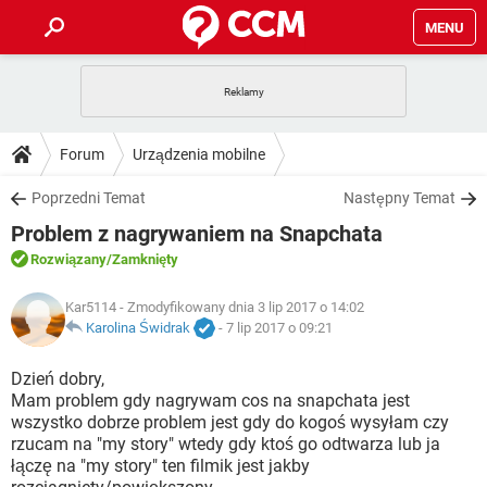
MENU
STRONA GŁÓWNA
YOUTUBE
TIKTOK
PORADY
Forum
Urządzenia mobilne
GRY
WHATSAPP
PlayStation
TIKTOK
DO POBRANIA
Poprzedni Temat
Następny Temat
SPOTIFY
NETFLIX
GRY
WHATSAPP
Problem z nagrywaniem na Snapchata
INSTAGRAM
ANDROID
FACEBOOK
TIKTOK
FORUM
SPOTIFY
NETFLIX
Rozwiązany
/Zamknięty
WINDOWS 10
GRY
WHATSAPP
INSTAGRAM
COVID-19
FACEBOOK
TIKTOK
ARTYKUŁY
Kar5114
- Zmodyfikowany dnia 3 lip 2017 o 14:02
IOS
NETFLIX
WINDOWS 10
GRY
WHATSAPP
Karolina Świdrak
-
7 lip 2017 o 09:21
INSTAGRAM
COVID-19
FACEBOOK
TIKTOK
SPOTIFY
NETFLIX
Dzień dobry,
WINDOWS 10
GRY
WHATSAPP
Mam problem gdy nagrywam cos na snapchata jest
INSTAGRAM
FACEBOOK
wszystko dobrze problem jest gdy do kogoś wysyłam czy
SPOTIFY
NETFLIX
WINDOWS 10
rzucam na "my story" wtedy gdy ktoś go odtwarza lub ja
INSTAGRAM
FACEBOOK
łączę na "my story" ten filmik jest jakby