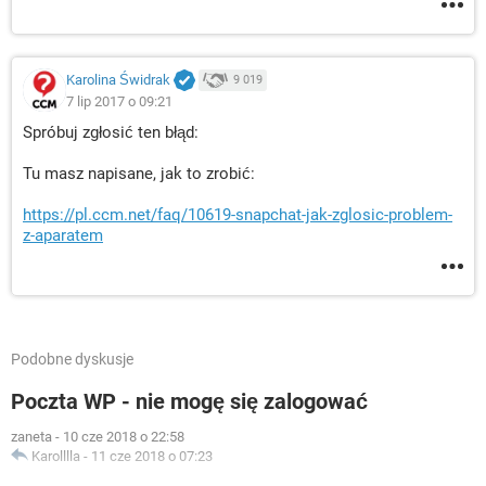
Karolina Świdrak
9 019
7 lip 2017 o 09:21
Spróbuj zgłosić ten błąd:
Tu masz napisane, jak to zrobić:
https://pl.ccm.net/faq/10619-snapchat-jak-zglosic-problem-
z-aparatem
Podobne dyskusje
Poczta WP - nie mogę się zalogować
zaneta
-
10 cze 2018 o 22:58
Karolllla
-
11 cze 2018 o 07:23