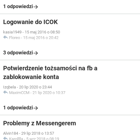
1 odpowiedzi
Logowanie do ICOK
kasia1949
-
15 maj 2016 o 08:50
Floreo
-
15 maj 2016 o 20:42
3 odpowiedzi
Potwierdzenie tożsamości na fb a
zablokowanie konta
Izqbela
-
20 lip 2020 o 23:44
MaximCCM
-
21 lip 2020 o 10:37
1 odpowiedzi
Problemy z Messengerem
Alvin184
-
29 lip 2018 o 13:57
Karolllla
-
5 wrz 2018 o 08:19