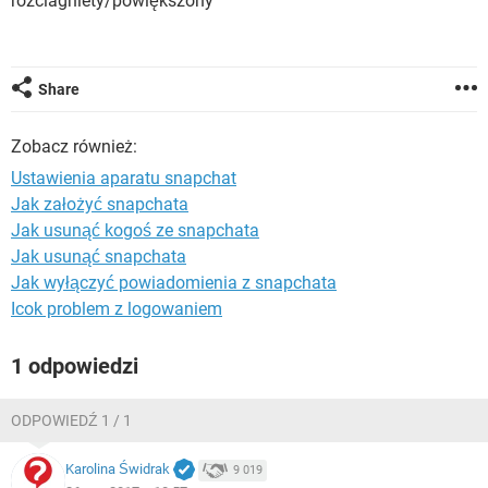
rozciagniety/powiększony
WINDOWS 10
Share
Zobacz również:
Ustawienia aparatu snapchat
Jak założyć snapchata
Jak usunąć kogoś ze snapchata
Jak usunąć snapchata
Jak wyłączyć powiadomienia z snapchata
Icok problem z logowaniem
1 odpowiedzi
ODPOWIEDŹ 1 / 1
Karolina Świdrak
9 019