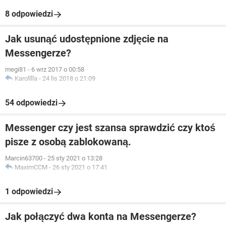
8 odpowiedzi
Jak usunąć udostępnione zdjęcie na
Messengerze?
megi81
-
6 wrz 2017 o 00:58
Karolllla
-
24 lis 2018 o 21:09
54 odpowiedzi
Messenger czy jest szansa sprawdzić czy ktoś
pisze z osobą zablokowaną.
Marcin63700
-
25 sty 2021 o 13:28
MaximCCM
-
26 sty 2021 o 17:41
1 odpowiedzi
Jak połączyć dwa konta na Messengerze?