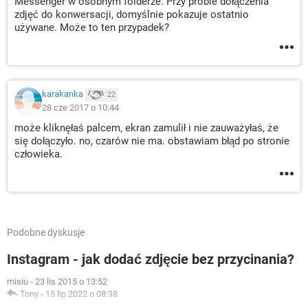
Messenger w osobnym folderze. Przy próbie dołączenia
zdjęć do konwersacji, domyślnie pokazuje ostatnio
używane. Może to ten przypadek?
karakanka
22
28 cze 2017 o 10:44
może kliknęłaś palcem, ekran zamulił i nie zauważyłaś, że
się dołączyło. no, czarów nie ma. obstawiam błąd po stronie
człowieka.
Podobne dyskusje
Instagram - jak dodać zdjęcie bez przycinania?
misiu
-
23 lis 2015 o 13:52
Tony
-
15 lip 2022 o 08:38