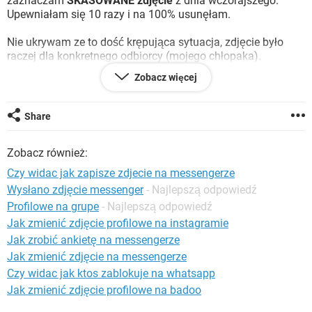
zaznaczam
SKASOWANE zdjęcie
z dnia wczorajszego.
WINDOWS 10
Upewniałam się 10 razy i na 100% usunęłam.
Nie ukrywam ze to dość krępująca sytuacja, zdjęcie było
raczej dla konkretnego odbiorcy (mojego chłopaka).
Dla testu wysłałam 10-15 randomowych zdjęć z telefonu na
Zobacz więcej
moje anonimowe konto na
Facebooku
, wszystko wysłane
bez problemu i to co chciałam.
Wirus? Błąd programu? Nie mam pojęcia.
Share
Ktoś ma jakiś pomysł?
Zobacz również:
Czy widac jak zapisze zdjecie na messengerze
Wysłano zdjęcie messenger
- Najlepszą odpowiedź
Profilowe na grupe
- Najlepszą odpowiedź
Jak zmienić zdjęcie profilowe na instagramie
Jak zrobić ankietę na messengerze
Jak zmienić zdjęcie na messengerze
Czy widac jak ktos zablokuje na whatsapp
Jak zmienić zdjęcie profilowe na badoo