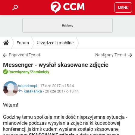
MENU
STRONA GŁÓWNA
YOUTUBE
TIKTOK
PORADY
Forum
Urządzenia mobilne
GRY
WHATSAPP
PlayStation
TIKTOK
DO POBRANIA
Poprzedni Temat
Następny Temat
SPOTIFY
NETFLIX
GRY
WHATSAPP
Messenger - wysłał skasowane zdjęcie
INSTAGRAM
ANDROID
FACEBOOK
TIKTOK
FORUM
SPOTIFY
NETFLIX
Rozwiązany
/Zamknięty
WINDOWS 10
GRY
WHATSAPP
INSTAGRAM
COVID-19
FACEBOOK
TIKTOK
ARTYKUŁY
IOS
soundmopi
- 17 cze 2017 o 15:14
NETFLIX
WINDOWS 10
GRY
WHATSAPP
karakanka
-
28 cze 2017 o 10:44
INSTAGRAM
COVID-19
FACEBOOK
TIKTOK
SPOTIFY
NETFLIX
Witam!
WINDOWS 10
GRY
WHATSAPP
INSTAGRAM
FACEBOOK
Godzinę temu spotkała mnie dość nieprzyjemna sytuacja -
SPOTIFY
NETFLIX
WINDOWS 10
mianowicie podczas wysyłania zdjęć na kilkuosobowej
INSTAGRAM
FACEBOOK
konferencji jakimś cudem wysłane zostało skasowane,