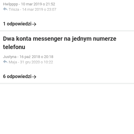
Hwlpppp
-
10 mar 2019 o 21:52
Trisza
-
14 mar 2019 o 23:07
1 odpowiedzi
Dwa konta messenger na jednym numerze
telefonu
Justyna
-
16 paź 2018 o 20:18
Maja
-
31 gru 2020 o 10:22
6 odpowiedzi