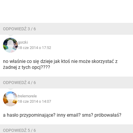
ODPOWIEDŹ 3 / 6
gorzki
18 cze 2014 o 17:52
no właśnie co się dzieje jak ktoś nie może skorzystać z
żadnej z tych opcj????
ODPOWIEDŹ 4 / 6
trelemorele
18 cze 2014 o 14:07
a hasło przypominające? inny email? sms? próbowałaś?
ODPOWIEDŹ 5 / 6