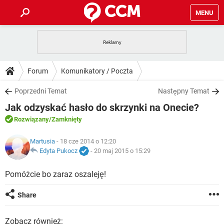
MENU
STRONA GŁÓWNA
YOUTUBE
TIKTOK
PORADY
Forum
Komunikatory / Poczta
GRY
WHATSAPP
PlayStation
TIKTOK
DO POBRANIA
Poprzedni Temat
Następny Temat
SPOTIFY
NETFLIX
GRY
WHATSAPP
Jak odzyskać hasło do skrzynki na Onecie?
INSTAGRAM
ANDROID
FACEBOOK
TIKTOK
FORUM
SPOTIFY
NETFLIX
Rozwiązany
/Zamknięty
WINDOWS 10
GRY
WHATSAPP
INSTAGRAM
COVID-19
FACEBOOK
TIKTOK
ARTYKUŁY
Martusia
- 18 cze 2014 o 12:20
IOS
NETFLIX
WINDOWS 10
GRY
WHATSAPP
Edyta Pukocz
-
20 maj 2015 o 15:29
INSTAGRAM
COVID-19
FACEBOOK
TIKTOK
SPOTIFY
NETFLIX
Pomóżcie bo zaraz oszaleję!
WINDOWS 10
GRY
WHATSAPP
INSTAGRAM
FACEBOOK
SPOTIFY
NETFLIX
Share
WINDOWS 10
INSTAGRAM
FACEBOOK
Zobacz również: