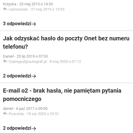
Krzyska
-
25 maj 2015 o 14:35
czerwoniak
-
27 maj 2015 o 13:53
3 odpowiedzi
Jak odzyskać hasło do poczty Onet bez numeru
telefonu?
Daniel
-
25 lip 2019 o 07:33
Czarnypol@autograf.pl
-
8 maj 2020 o 01:12
2 odpowiedzi
E-mail o2 - brak hasła, nie pamiętam pytania
pomocniczego
daniel
-
6 paź 2017 o 09:00
Pszczola
-
19 sie 2023 o 23:51
2 odpowiedzi