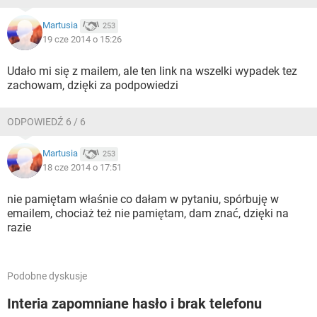
Martusia
253
19 cze 2014 o 15:26
Udało mi się z mailem, ale ten link na wszelki wypadek tez
zachowam, dzięki za podpowiedzi
ODPOWIEDŹ 6 / 6
Martusia
253
18 cze 2014 o 17:51
nie pamiętam właśnie co dałam w pytaniu, spórbuję w
emailem, chociaż też nie pamiętam, dam znać, dzięki na
razie
Podobne dyskusje
Interia zapomniane hasło i brak telefonu